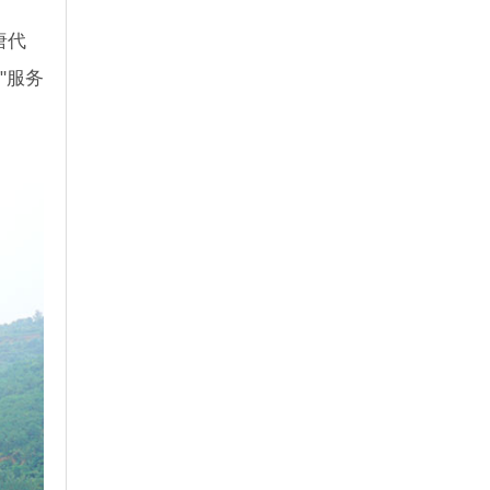
唐代
"服务