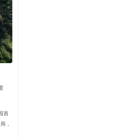
度
园首
布局，