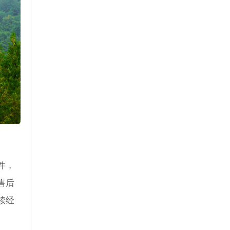
件，
售后
续经