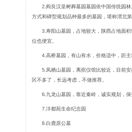
2.阎良汉皇树葬墓园墓园依中国传统园
方式和碑型规划品种最多的墓园，堪称渭北第
3.寿阳山墓园，占地较大，陕西占地面
位也便宜。
4.高桥墓园，有山有水，价格适中，距
5.凤栖山墓园，离殡仪馆比较近，目前
区不多了，长远考虑，不做推荐。
6.九龙山墓园，靠近秦岭，诚实规划，
7.沣都苑生命纪念园
8.白鹿原公墓