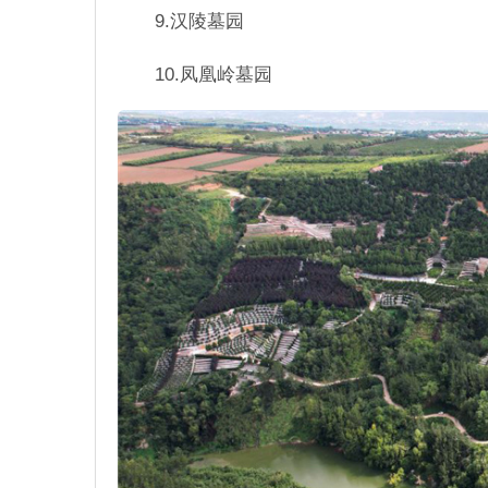
9.汉陵墓园
10.凤凰岭墓园