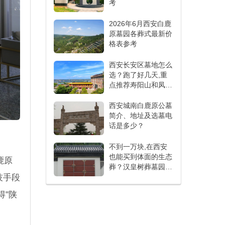
考
2026年6月西安白鹿
原墓园各葬式最新价
格表参考
西安长安区墓地怎么
选？跑了好几天,重
点推荐寿阳山和凤栖
山
西安城南白鹿原公墓
简介、地址及选墓电
话是多少？
不到一万块,在西安
也能买到体面的生态
鹿原
葬？汉皇树葬墓园性
价比实测
技手段
得"陕