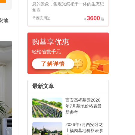
息的景象，集观光祭祀于一体的生态纪
念园
3600
西安周边
安地
购墓享优惠
轻松省数千元
了解详情
最新文章
西安高桥墓园2026
年7月墓地价格表最
新参考
2026年7月西安卧龙
山福园墓地价格表参