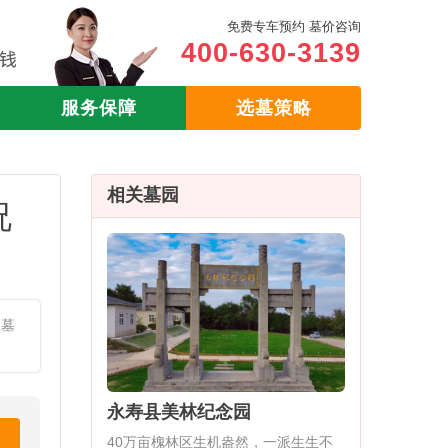
免费专车预约 墓价咨询
400-630-3139
服务保障
选墓策略
相关墓园
况
大墓
永寿县美林纪念园
40万亩槐林区生机盎然，一派生生不