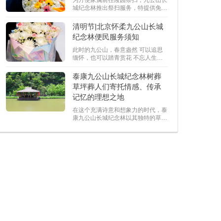
城纪念林推出祭扫服务，特提供免费
的祭扫班车服务。今年清明是4月4
日，预计祭扫高峰日将出现人流密
清明节|北京怀柔九公山长城
集，陵园将采取多项便民措施确保祭
纪念林便民服务须知
扫活动安全、文明、有序进行。
此时的九公山，春意盎然 可以追思
缅怀，也可以踏青赏花 不忘人生来
路，不失清明坦途 若您不便来园祭
奠，可以预约代亲祭扫服务，可以提
泰康九公山长城纪念林树葬
供全程路线，以助您遥寄哀思。
草坪葬人们寄托情感、传承
记忆的理想之地
在这个充满诗意和想象力的时代，泰
康九公山长城纪念林以其独特的草坪
葬、树葬方式，成为人们寄托情感、
传承记忆的理想之地。