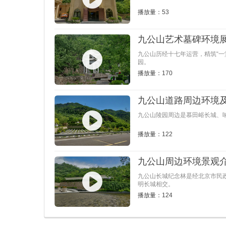
播放量：53
九公山艺术墓碑环境
九公山历经十七年运营，精筑“一
园。
播放量：170
九公山道路周边环境
九公山陵园周边是慕田峪长城、
播放量：122
九公山周边环境景观
九公山长城纪念林是经北京市民政
明长城相交。
播放量：124