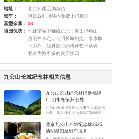
地址：
北京怀柔区渤海镇
班车：
每日2趟，6环内免费上门接送
墓型余量：
33
陵园优势：
地处京城中轴线正北，倚太行燕山，
傍潮白永定，与明长城相交。泰康旗
下力作，独具匠心的树葬艺术墓碑，
北京为数不多的优质陵园
九公山长城纪念林相关信息
九公山长城纪念林绵延福泽
广,山水相依归心处
​九公山长城纪念林经批准的大型合法
公墓，地处怀柔区渤海镇兴隆城村西
北方向。园区现设《功泽园》、《福
泽园》、《承泽园》、《善寿园》、
北京九公山长城纪念林2025
《恩泽园》、《铁军纪念园》及《天
清明祭扫及班车服务
主教墓园
为方便家属前往陵园祭扫，九公山长