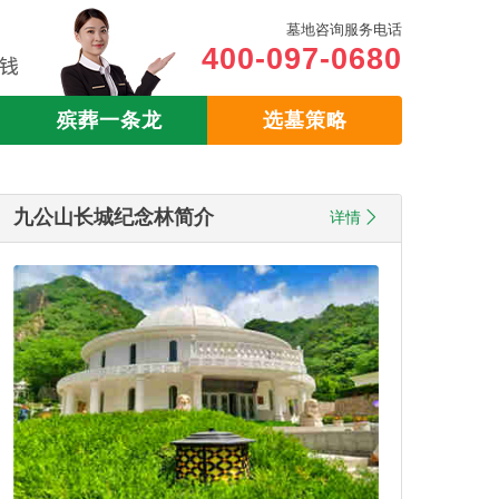
墓地咨询服务电话
400-097-0680
殡葬一条龙
选墓策略
九公山长城纪念林简介
详情