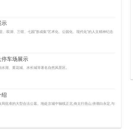
展示
堂、双湖、三馆、七园”形成集“艺术化、公园化、现代化”的人文精神纪念
及停车场展示
响水湖、黄花城、水长城等著名自然风景区。
介绍
局批准的大型合法公墓。地处京城中轴线正北,倚太行燕山,傍潮白永定,与