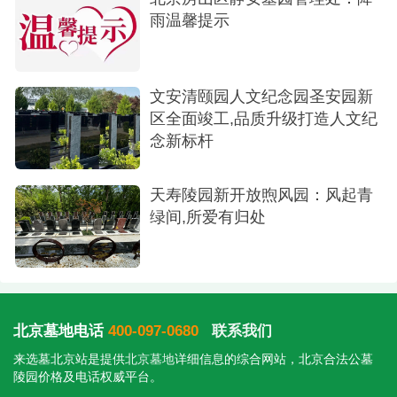
雨温馨提示
文安清颐园人文纪念园圣安园新
区全面竣工,品质升级打造人文纪
念新标杆
天寿陵园新开放煦风园：风起青
绿间,所爱有归处
北京墓地电话
400-097-0680
联系我们
来选墓北京站是提供
北京墓地
详细信息的综合网站，北京合法公墓
陵园价格及电话权威平台。