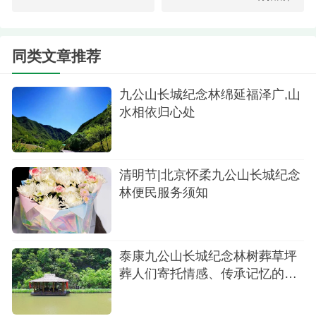
使用明火设备。
入园后请停车入位，配合工作人员的调度引
同类文章推荐
导，防止交通拥堵；
九公山长城纪念林绵延福泽广,山
为保证墓区周边环境及墓位干净整洁，祭扫物
水相依归心处
品将被定期清理，敬请理解。
班车服务
清明节|北京怀柔九公山长城纪念
发出地点：芍药居地铁站10号线E出口
林便民服务须知
发车时间：早晨8:00准时发车
返程时间：园区12:00准时发车
泰康九公山长城纪念林树葬草坪
葬人们寄托情感、传承记忆的理
想之地