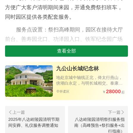
方便广大客户清明期间来园，开通免费祭扫班车，
同时园区提供各类配套服务。
服务点设置：祭扫高峰期间，园区在接待大厅
前台、善寿园北口、功泽园入口、铁军纪念园广场
处、无名英雄纪念馆广场处设置服务区，提供以下
查看全部
贴心服务：
九公山长城纪念林
每个墓位赠送菊花两支；
地处京城中轴线正北，倚太行燕山，
热水供应及鲜花、祭品售卖；
傍潮白永定，与明长城相交。泰康旗
下力作，独具匠心的树葬艺术墓碑，
28000
怀柔区
北京为数不多的优质陵园
业务咨询受理；
接待大厅前台及铁军纪念园服务点设有急救
箱。
2025年八达岭陵园清明节期
八达岭陵园清明祭扫服务指
间安葬、礼仪服务调整通知
南（高峰预告+祭扫服务+出
祭扫须知：墓区全域禁止吸烟、烧纸、焚香及
行指南）