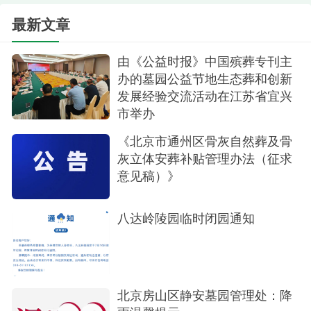
最新文章
温馨提示
因客流量大，请您配合八达岭陵园服务人员的
由《公益时报》中国殡葬专刊主
办的墓园公益节地生态葬和创新
引导、指挥，如遇特殊情况，请联系就近的工作人
发展经验交流活动在江苏省宜兴
员，帮您解决。
市举办
《北京市通州区骨灰自然葬及骨
灰立体安葬补贴管理办法（征求
意见稿）》
八达岭陵园临时闭园通知
北京房山区静安墓园管理处：降