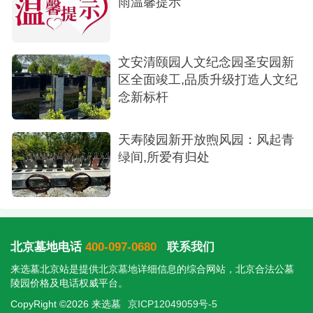
雨温馨提示
文安清颐园人文纪念园圣安园新
区全面竣工,品质升级打造人文纪
念新标杆
天寿陵园新开放煦风园：风起青
绿间,所爱有归处
北京墓地电话
400-097-0680
联系我们
来选墓北京站是提供
北京墓地
详细信息的综合网站，北京合法公墓
陵园价格及电话权威平台。
CopyRight ©2026 来选墓
京ICP12049059号-5