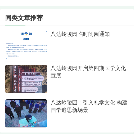
清明祭扫次高峰日期间停办礼仪服务
同类文章推荐
2025年3月22日、23日、31日和4月1日、2日、
3日为清明祭扫次高峰日，在此期间，八达岭陵园停
八达岭陵园临时闭园通知
止办理安葬活动中的各项礼仪服务，包括葬仪服
务、送灵服务、追思厅和灵棚服务。
清明期间限量办理安葬及礼仪服务
八达岭陵园开启第四期国学文化
2025年清明祭扫高峰期从3月22日持续到4月6
宣展
日，为能够高质量地完成每一场骨函安葬、合葬和
礼仪服务，结合八达岭陵园祭扫服务接待能力，在
八达岭陵园：引入礼学文化,构建
可办理安葬、合葬及礼仪服务的日期内，每日限量
国学追思新场景
办理安葬、合葬8个墓位、限量办理送灵服务4场、
限量办理葬仪服务4场、追思厅服务不超3场（限1场
沉浸式追思）为此给您带来不便，还请您谅解。