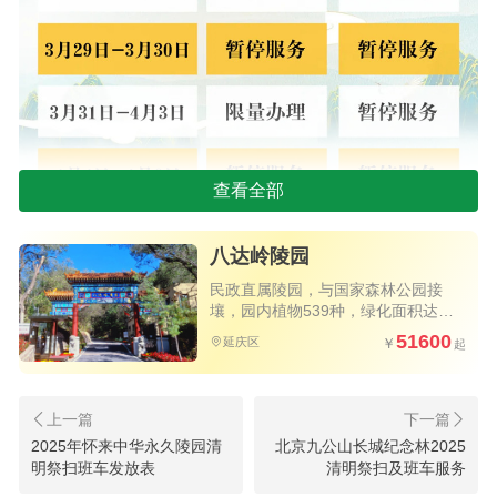
查看全部
八达岭陵园
安葬、礼仪调整安排
民政直属陵园，与国家森林公园接
壤，园内植物539种，绿化面积达
清明祭扫高峰日期间停办安葬、合葬及礼仪
80%以上
51600
服务
延庆区
2025年3月29、30日和4月4日、5日、6日为清
明节祭扫高峰日，在此期间，八达岭陵园停止办理
2025年怀来中华永久陵园清
北京九公山长城纪念林2025
骨函安葬、合葬及各项礼仪服务。
明祭扫班车发放表
清明祭扫及班车服务