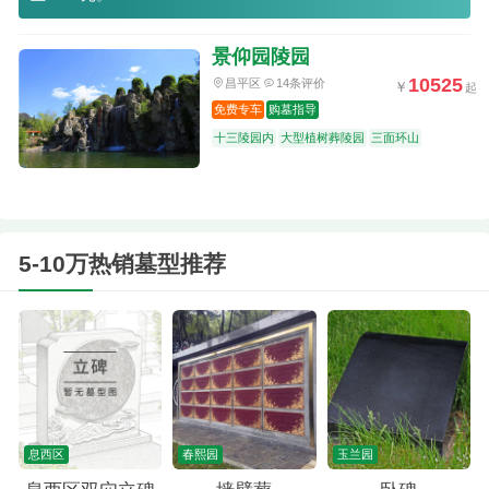
景仰园陵园
10525
昌平区
14条评价
免费专车
购墓指导
十三陵园内
大型植树葬陵园
三面环山
5-10万热销墓型推荐
息西区
春熙园
玉兰园