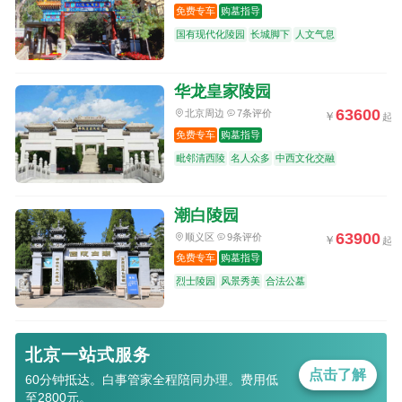
免费专车
购墓指导
国有现代化陵园
长城脚下
人文气息
华龙皇家陵园
63600
北京周边
7条评价
免费专车
购墓指导
毗邻清西陵
名人众多
中西文化交融
潮白陵园
63900
顺义区
9条评价
免费专车
购墓指导
烈士陵园
风景秀美
合法公墓
北京一站式服务
点击了解
60分钟抵达。白事管家全程陪同办理。费用低
至2800元。