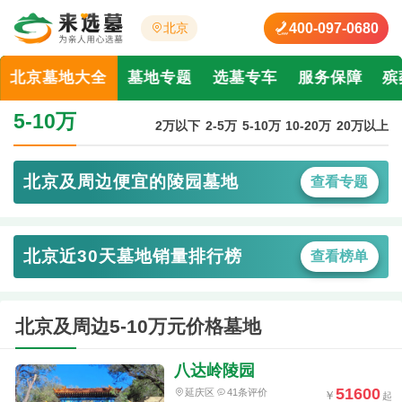
400-097-0680
北京
北京墓地大全
墓地专题
选墓专车
服务保障
殡
5-10万
2万以下
2-5万
5-10万
10-20万
20万以上
北京及周边便宜的陵园墓地
查看专题
北京近30天墓地销量排行榜
查看榜单
北京及周边5-10万元价格墓地
八达岭陵园
51600
延庆区
41条评价