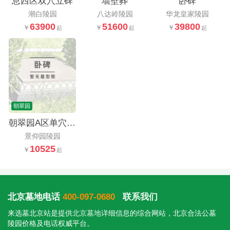
息西区双穴立碑
墙壁葬
卧碑
潮白陵园
八达岭陵园
华龙皇家陵园
63900
51600
39800
朝翠园
朝翠园A区单穴卧碑
景仰园陵园
10525
北京墓地电话
400-097-0680
联系我们
来选墓北京站是提供
北京墓地
详细信息的综合网站，北京合法公墓
陵园价格及电话权威平台。