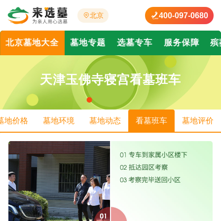
400-097-0680
北京
北京墓地大全
墓地专题
选墓专车
服务保障
殡
天津玉佛寺寝宫看墓班车
墓地价格
墓地环境
墓地动态
看墓班车
墓地评价