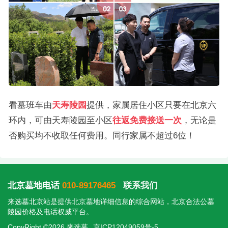
看墓班车由
天寿陵园
提供，家属居住小区只要在北京六
环内，可由天寿陵园至小区
往返免费接送一次
，无论是
否购买均不收取任何费用。同行家属不超过6位！
北京墓地电话
010-89176465
联系我们
来选墓北京站是提供
北京墓地
详细信息的综合网站，北京合法公墓
陵园价格及电话权威平台。
CopyRight ©2026 来选墓
京ICP12049059号-5