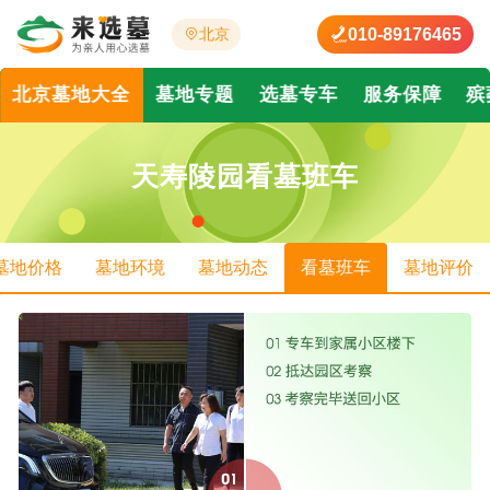
010-89176465
北京
北京墓地大全
墓地专题
选墓专车
服务保障
殡
天寿陵园看墓班车
墓地价格
墓地环境
墓地动态
看墓班车
墓地评价