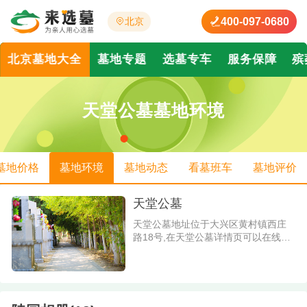
400-097-0680
北京
北京墓地大全
墓地专题
选墓专车
服务保障
殡
天堂公墓墓地环境
墓地价格
墓地环境
墓地动态
看墓班车
墓地评价
天堂公墓
天堂公墓地址位于大兴区黄村镇西庄
路18号,在天堂公墓详情页可以在线查
看关于天堂公墓公墓价格、陵园墓地
环境照片以及了解到天堂公墓怎么
样、电话是多少;并且会实时更新天堂
公墓简介、墓型价格、安葬的名人及
陵园动态信息.