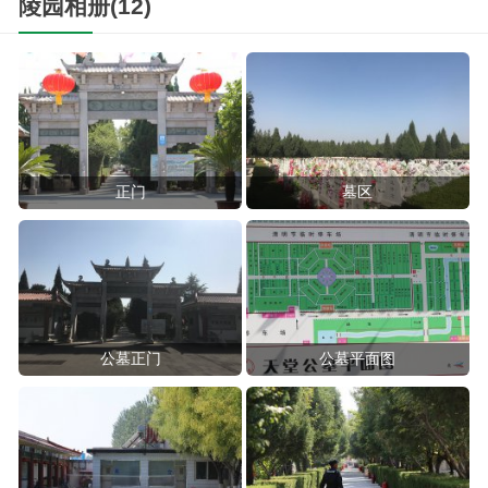
陵园相册(12)
正门
墓区
公墓正门
公墓平面图