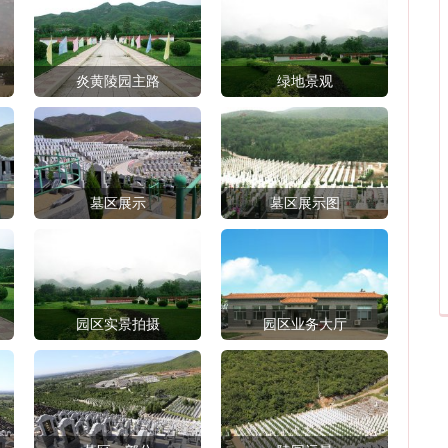
炎黄陵园主路
绿地景观
墓区展示
墓区展示图
园区实景拍摄
园区业务大厅