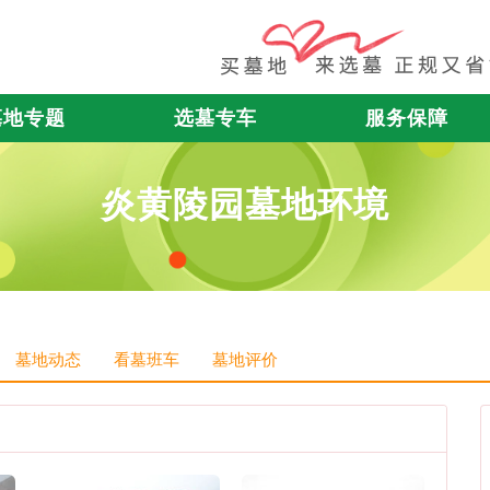
墓地专题
选墓专车
服务保障
炎黄陵园墓地环境
墓地动态
看墓班车
墓地评价