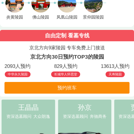
炎黄陵园
佛山陵园
凤凰山陵园
景仰园陵园
自由定制 看墓专线
京北方向9家陵园 专车免费上门接送
京北方向30日预约TOP3的陵园
2093人预约
829人预约
13613人预约
中华永久陵园
长城华人怀思堂
天寿陵园
预约班车
王晶晶
孙京
资深选墓顾问
大众朗逸
资深选墓顾问
奔驰商务
资深选