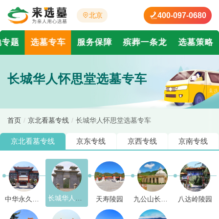
400-097-0680
北京
地专题
选墓专车
服务保障
殡葬一条龙
选墓策略
长城华人怀思堂选墓专车
首页
京北看墓专线
长城华人怀思堂选墓专车
京北
看墓
专线
京东
专线
京西
专线
京南
专线
长城华人怀思堂
中华永久陵园
天寿陵园
九公山长城纪念林
八达岭陵园