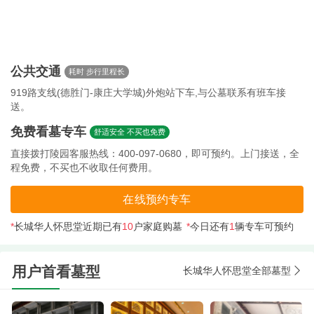
公共交通
耗时 步行里程长
919路支线(德胜门-康庄大学城)外炮站下车,与公墓联系有班车接
送。
免费看墓专车
舒适安全 不买也免费
直接拨打陵园客服热线：400-097-0680，即可预约。上门接送，全
程免费，不买也不收取任何费用。
在线预约专车
*
长城华人怀思堂近期已有
10
户家庭购墓
*
今日还有
1
辆专车可预约
用户首看墓型
长城华人怀思堂全部墓型