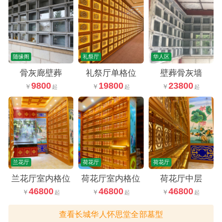
随缘阁
礼祭厅
华人区
骨灰廊壁葬
礼祭厅单格位
壁葬骨灰墙
9800
19800
23800
兰花厅
荷花厅
荷花厅
兰花厅室内格位
荷花厅室内格位
荷花厅中层
46800
46800
46800
查看长城华人怀思堂全部墓型