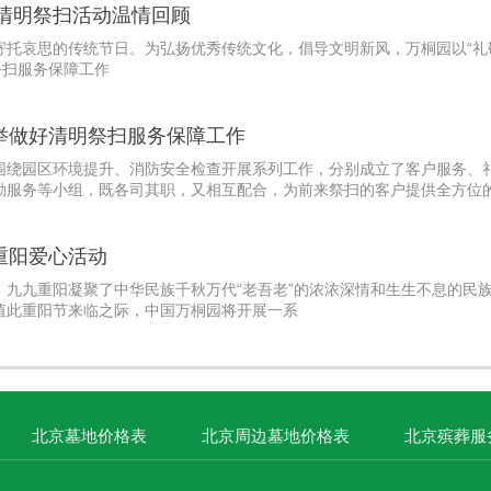
年清明祭扫活动温情回顾
寄托哀思的传统节日。为弘扬优秀传统文化，倡导文明新风，万桐园以“礼
祭扫服务保障工作
举做好清明祭扫服务保障工作
围绕园区环境提升、消防安全检查开展系列工作，分别成立了客户服务、
勤服务等小组，既各司其职，又相互配合，为前来祭扫的客户提供全方位
重阳爱心活动
。九九重阳凝聚了中华民族千秋万代“老吾老”的浓浓深情和生生不息的民
值此重阳节来临之际，中国万桐园将开展一系
北京墓地价格表
北京周边墓地价格表
北京殡葬服