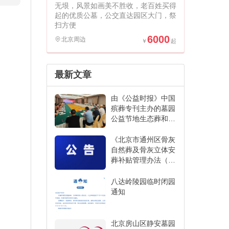
无垠，风景如画美不胜收，老百姓买得
起的优质公墓，公交直达园区大门，祭
扫方便
6000
北京周边
最新文章
由《公益时报》中国
殡葬专刊主办的墓园
公益节地生态葬和创
新发展经验交流活动
在江苏省宜兴市举办
《北京市通州区骨灰
自然葬及骨灰立体安
葬补贴管理办法（征
求意见稿）》
八达岭陵园临时闭园
通知
北京房山区静安墓园