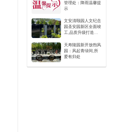
管理处：降雨温馨提
示
文安清颐园人文纪念
园圣安园新区全面竣
工,品质升级打造人
文纪念新标杆
天寿陵园新开放煦风
园：风起青绿间,所
爱有归处