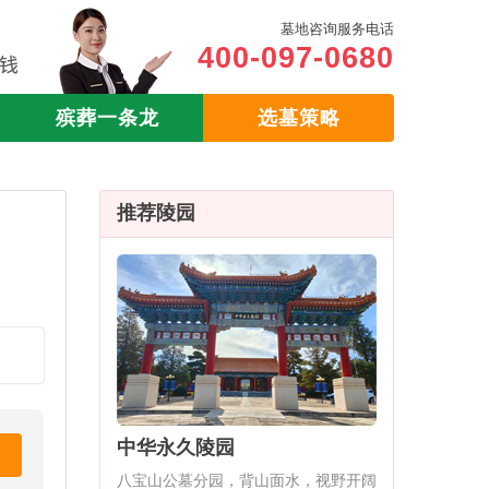
墓地咨询服务电话
400-097-0680
殡葬一条龙
选墓策略
推荐陵园
中华永久陵园
八宝山公墓分园，背山面水，视野开阔