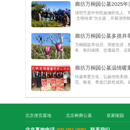
廊坊万桐园公墓2025
清明节是中华民族缅怀先人、
·文明传承”为主题，开展清明
廊坊万桐园公墓多措并
万桐园提早动员、周密安排，
务、祭扫保障、交通疏导、后
服务。
廊坊万桐园公墓温情暖
传递孝爱文化，弘扬传统美德
范。敬老、尊老已蔚然成风。
北京便宜墓地
北京树葬公墓
皇家陵园
北京墓地电话
400-097-0680
联系我们