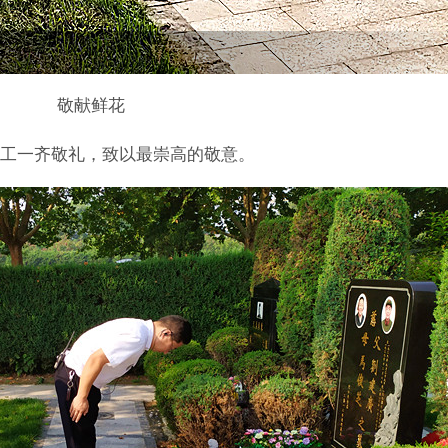
敬献鲜花
工一齐敬礼，致以最崇高的敬意。