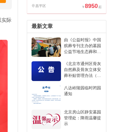
8950
昌平区
以实际
最新文章
由《公益时报》中国
殡葬专刊主办的墓园
公益节地生态葬和创
新发展经验交流活动
在江苏省宜兴市举办
《北京市通州区骨灰
自然葬及骨灰立体安
葬补贴管理办法（征
求意见稿）》
八达岭陵园临时闭园
通知
北京房山区静安墓园
管理处：降雨温馨提
示