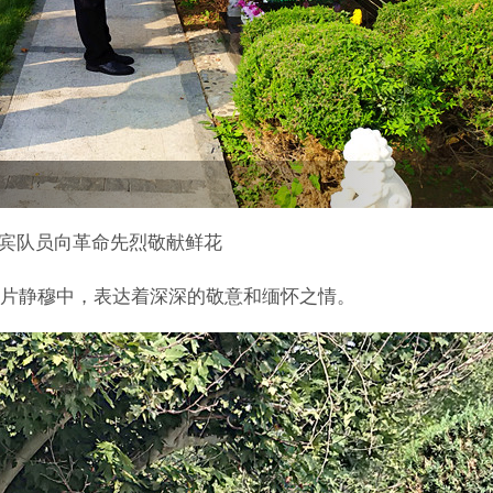
宾队员向革命先烈敬献鲜花
片静穆中，表达着深深的敬意和缅怀之情。