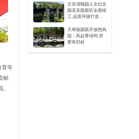
文安清颐园人文纪念
园圣安园新区全面竣
工,品质升级打造人
文纪念新标杆
天寿陵园新开放煦风
园：风起青绿间,所
爱有归处
教育等
贡献
花、