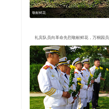
敬献鲜花
礼宾队员向革命先烈敬献鲜花，万桐园员