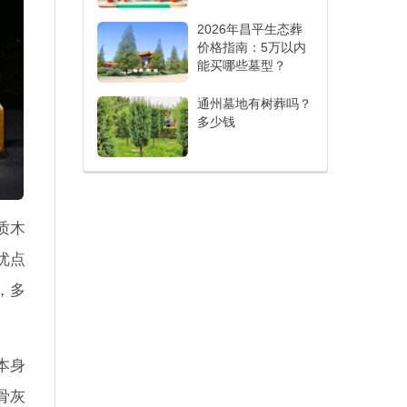
2026年昌平生态葬
价格指南：5万以内
能买哪些墓型？
通州墓地有树葬吗？
多少钱
质木
优点
，多
本身
骨灰