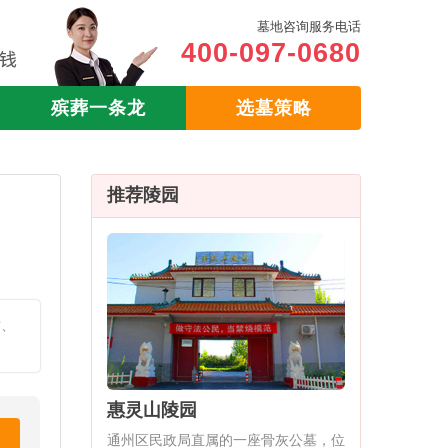
墓地咨询服务电话
400-097-0680
殡葬一条龙
选墓策略
推荐陵园
质、
惠灵山陵园
通州区民政局直属的一座骨灰公墓，位