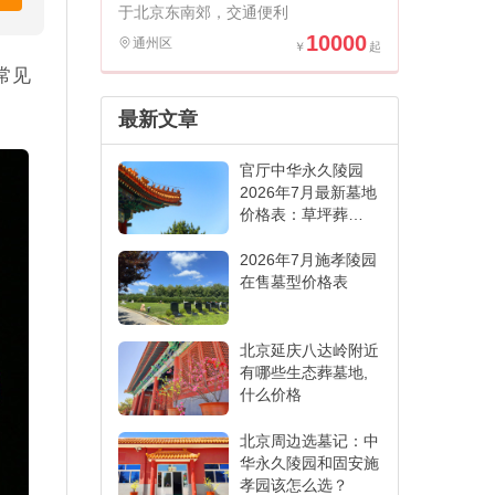
于北京东南郊，交通便利
10000
通州区
常见
最新文章
官厅中华永久陵园
2026年7月最新墓地
价格表：草坪葬
6000元起,各葬式一
表看懂
2026年7月施孝陵园
在售墓型价格表
北京延庆八达岭附近
有哪些生态葬墓地,
什么价格
北京周边选墓记：中
华永久陵园和固安施
孝园该怎么选？