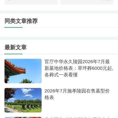
同类文章推荐
陵园一角
最新文章
目前，园区的基础树葬套餐价格大约从数千元
起步，性价比很高。如果您需要了解最精确的报
官厅中华永久陵园2026年7月最
新墓地价格表：草坪葬6000元起,
价，建议直接拨打园方的咨询电话或前往现场实地
各葬式一表看懂
查看，工作人员会根据您的具体需求，提供一份清
晰详尽的费用清单，确保公开透明。
2026年7月施孝陵园在售墓型价
格表
长青生命纪念园通过这两种方式，为家属提供
了既安心又环保，且丰俭由人的多元化选择。