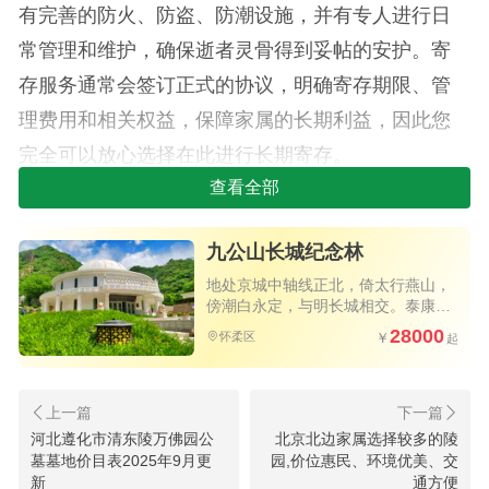
有完善的防火、防盗、防潮设施，并有专人进行日
常管理和维护，确保逝者灵骨得到妥帖的安护。寄
存服务通常会签订正式的协议，明确寄存期限、管
理费用和相关权益，保障家属的长期利益，因此您
完全可以放心选择在此进行长期寄存。
查看全部
关于树葬，长青生命纪念园积极推广这种节地
生态的安葬方式，其费用也相对传统立碑葬式更为
九公山长城纪念林
经济惠民。树葬的具体收费并非单一标准，通常会
地处京城中轴线正北，倚太行燕山，
根据所选树木的品种、位置、以及是否配套有纪念
傍潮白永定，与明长城相交。泰康旗
下力作，独具匠心的树葬艺术墓碑，
28000
牌、刻字等附加服务而有所不同。
怀柔区
北京为数不多的优质陵园
河北遵化市清东陵万佛园公
北京北边家属选择较多的陵
墓墓地价目表2025年9月更
园,价位惠民、环境优美、交
新
通方便