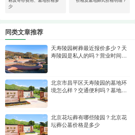
称及寄存费用、墓地价格多
价格及墓地葬式价格明细？
少
立碑约10万元至30几万元不等
以上就是关于天寿陵园寄存费用及墓地价格详
同类文章推荐
情，这个陵园各方面还是很不错，能为亲人在这选
一块墓地也是很好的。
天寿陵园树葬最近报价多少？天
寿陵园是私人的吗？营业时间多
会？
北京市昌平区天寿陵园的墓地环
境怎么样？交通便利吗？墓地价
格有优惠吗
北京花坛葬有哪些陵园？北京花
坛葬公墓价格是多少