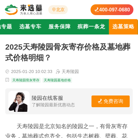
400-097-0680
北京
地专题
选墓专车
服务保障
殡葬一条龙
选墓策略
2025天寿陵园骨灰寄存价格及墓地葬
式价格明细？
2025-01-20 10:02:33
天寿陵园
天寿陵园骨灰寄存
天寿陵园墓地价格
陵园在线客服
免费咨询
了解陵园最新优惠动态
天寿陵园是北京知名的陵园之一，有骨灰寄存
业务，墓地葬式也齐全。包括生态树葬、壁葬、花