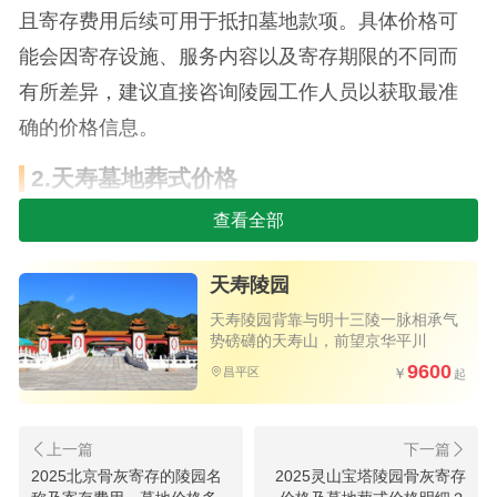
且寄存费用后续可用于抵扣墓地款项。具体价格可
能会因寄存设施、服务内容以及寄存期限的不同而
有所差异，建议直接咨询陵园工作人员以获取最准
确的价格信息。
2.天寿墓地葬式价格
查看全部
天寿陵园的墓碑种类繁多，价格区间也各不相
同。以下是根据当前信息整理的各类葬式价格明
天寿陵园
细：
天寿陵园背靠与明十三陵一脉相承气
势磅礴的天寿山，前望京华平川
生态树葬0.9~1万元
9600
昌平区
壁葬4~5万元
花坛葬约6万元
2025北京骨灰寄存的陵园名
2025灵山宝塔陵园骨灰寄存
卧碑约11万元