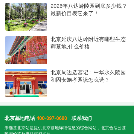
2026年八达岭陵园到底多少钱？
最新价目表它来了！
北京延庆八达岭附近有哪些生态
葬墓地,什么价格
北京周边选墓记：中华永久陵园
和固安施孝园该怎么选？
北京墓地电话
400-097-0680
联系我们
来选墓北京站是提供
北京墓地
详细信息的综合网站，北京合法公墓
陵园价格及电话权威平台。