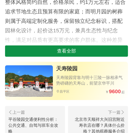
整体风格简约自然，价格亲民，约1万元左右，适合
追求节地生态且预算有限的家庭；而明月园的树葬
则属于高端定制化服务，保留独立纪念标识，搭配
园林化设计，起价达15万元，兼具生态性与纪念
性，满足对品质有更高要求的客户群体。这种差异
化配置反映了陵园对多元需求的精准把握，也体现
查看全部
了北京殡葬市场分层消费的趋势。
天寿陵园
天寿陵园背靠与明十三陵一脉相承气
势磅礴的天寿山，前望京华平川
9600
昌平区
平谷陵园交通便利性分析：
北京市天顺祥大兴旧宫附近
公共交通、自驾与班车全攻
寿衣店在哪？具体什么价
略
格？其他殡葬服务介绍