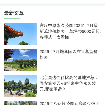
公告。陵园位于昌平区南口镇，毗邻燕山山脉，自
驾经京藏高速（G6）南口出口可达，或乘公交879
最新文章
路至天寿陵园站，交通便利性为其加分不少。对于
有意向的用户，建议实地考察对比。
官厅中华永久陵园2026年7月最
新墓地价格表：草坪葬6000元起,
各葬式一表看懂
2026年7月施孝陵园在售墓型价
格表
北京周边性价比高的墓地推荐：
固安施孝园VS怀来中华永久陵
园,哪家更适合
2026年八达岭陵园到底多少钱？