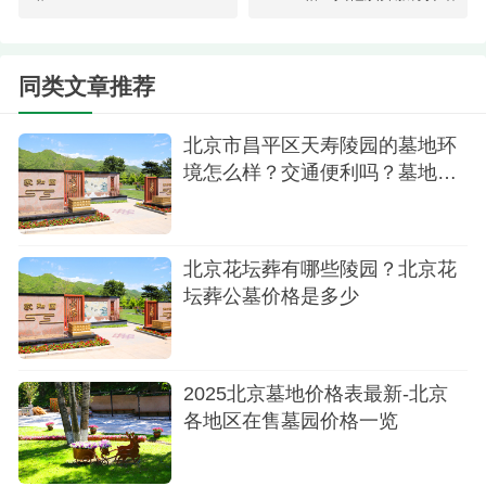
树葬区域
同类文章推荐
关于陵园性质，天寿陵园是由北京天寿陵园有
限公司运营的合法经营性公墓，虽属民营企业，但
北京市昌平区天寿陵园的墓地环
需强调其合规性——1997年经北京市民政局批准设
境怎么样？交通便利吗？墓地价
立，受《北京市殡葬管理条例》严格监管。作为私
格有优惠吗
营陵园，其在服务创新（如定制化礼仪、在线祭扫
等）和景观营造（欧式园林与中式传统结合）上更
北京花坛葬有哪些陵园？北京花
坛葬公墓价格是多少
具灵活性，但收费标准也普遍高于公益性公墓。
营业时间设定为每日8:00-18:00，覆盖绝大多数
祭扫需求时段，且全年无休（包括节假日），便于
2025北京墓地价格表最新-北京
家属安排行程。需注意的是，清明等高峰期间可能
各地区在售墓园价格一览
延长服务时间或实施预约分流，建议提前官网查询