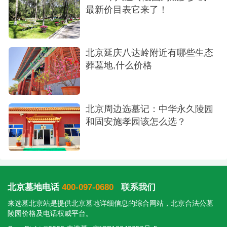
最新价目表它来了！
北京延庆八达岭附近有哪些生态
葬墓地,什么价格
北京周边选墓记：中华永久陵园
和固安施孝园该怎么选？
北京墓地电话
400-097-0680
联系我们
来选墓北京站是提供
北京墓地
详细信息的综合网站，北京合法公墓
陵园价格及电话权威平台。