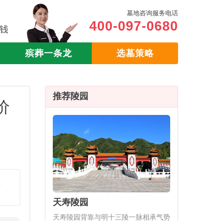
墓地咨询服务电话
400-097-0680
殡葬一条龙
选墓策略
推荐陵园
价
在
天寿陵园
天寿陵园背靠与明十三陵一脉相承气势