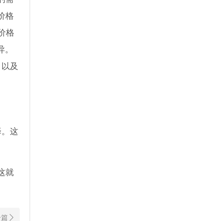
价格
的价格
异。
，以及
择。这
这就