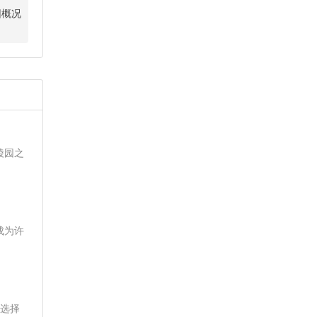
园概况
陵园之
成为许
，选择