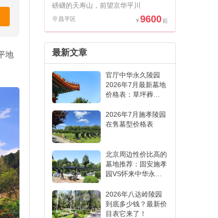
磅礴的天寿山，前望京华平川
9600
昌平区
最新文章
平地
官厅中华永久陵园
2026年7月最新墓地
价格表：草坪葬
6000元起,各葬式一
表看懂
2026年7月施孝陵园
在售墓型价格表
北京周边性价比高的
墓地推荐：固安施孝
园VS怀来中华永久
陵园,哪家更适合
2026年八达岭陵园
到底多少钱？最新价
目表它来了！