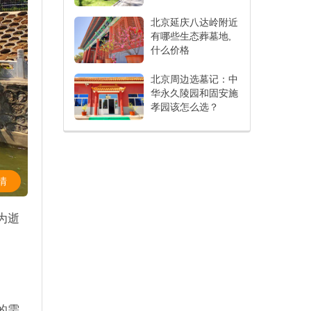
北京延庆八达岭附近
有哪些生态葬墓地,
什么价格
北京周边选墓记：中
华永久陵园和固安施
孝园该怎么选？
情
为逝
的需