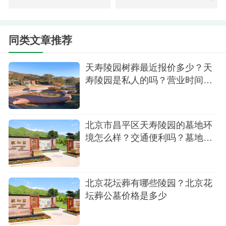
环境：背靠青山，环境清幽，适合寻求静谧的
人士。
同类文章推荐
4.保定永安公墓
天寿陵园树葬最近报价多少？天
位置：河北保定望都县
寿陵园是私人的吗？营业时间多
会？
价格：6800元起
优势：距离北京较近，价格亲民，同样提供高
北京市昌平区天寿陵园的墓地环
品质服务。
境怎么样？交通便利吗？墓地价
格有优惠吗
5.八达岭陵园
位置：延庆区
北京花坛葬有哪些陵园？北京花
坛葬公墓价格是多少
价格：9800元起
特色：紧邻著名景点八达岭长城，自然风光优