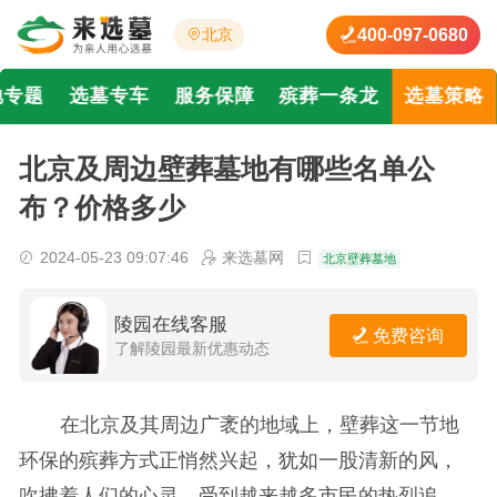
400-097-0680
北京
地专题
选墓专车
服务保障
殡葬一条龙
选墓策略
北京及周边壁葬墓地有哪些名单公
布？价格多少
2024-05-23 09:07:46
来选墓网
北京壁葬墓地
陵园在线客服
免费咨询
了解陵园最新优惠动态
在北京及其周边广袤的地域上，壁葬这一节地
环保的殡葬方式正悄然兴起，犹如一股清新的风，
吹拂着人们的心灵，受到越来越多市民的热烈追