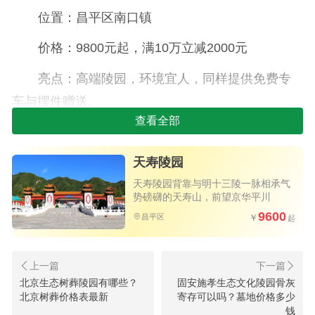
位置：昌平区南口镇
价格：9800元起，满10万立减2000元
亮点：高端陵园，环境宜人，同样提供免费专
车与摆件赠送。
查看全部
2.太子峪陵园
价格：31400元起
天寿陵园
天寿陵园背靠与明十三陵一脉相承气
特点：现代科技与传统丧葬结合，多种壁葬方
势磅礴的天寿山，前望京华平川
案可选。
9600
昌平区
3.温泉墓园
位置：海淀区温泉村
北京生态树葬陵园有哪些？
固安施孝生态文化陵园骨灰
北京树葬价格表最新
寄存可以吗？墓地价格多少
价格：53800元起
钱