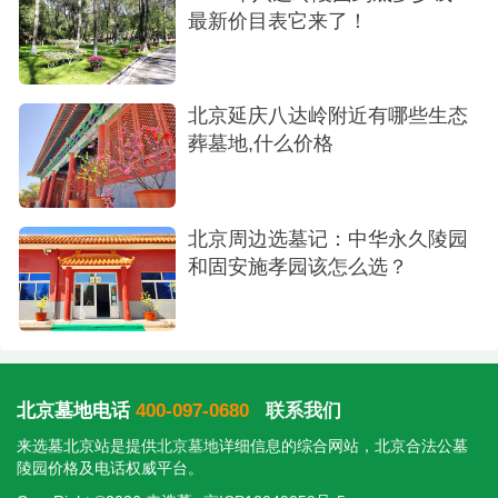
最新价目表它来了！
北京延庆八达岭附近有哪些生态
葬墓地,什么价格
北京周边选墓记：中华永久陵园
和固安施孝园该怎么选？
北京墓地电话
400-097-0680
联系我们
来选墓北京站是提供
北京墓地
详细信息的综合网站，北京合法公墓
陵园价格及电话权威平台。