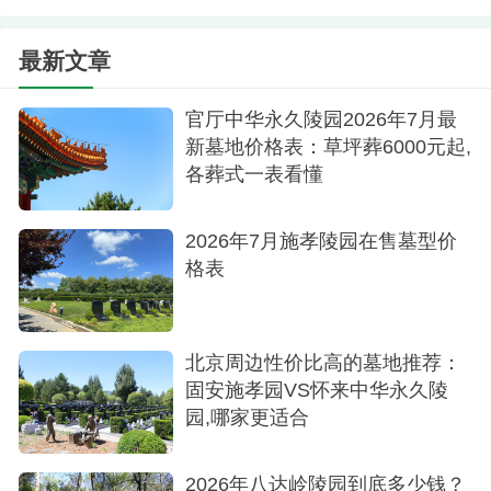
美。
最新文章
其他还有长城华人怀思堂（7800元）、外侨公
墓（46000元起）、福田公墓（59700元起）
官厅中华永久陵园2026年7月最
新墓地价格表：草坪葬6000元起,
这些墓地，如同守护生命的绿洲，静静地伫立
各葬式一表看懂
在北京及周边的大地上。它们以壁葬的方式，将逝
去的亲人安置在坚固而庄严的墙壁之中，既节约了
2026年7月施孝陵园在售墓型价
格表
宝贵的土地资源，又体现了对生命的尊重与敬畏。
北京周边性价比高的墓地推荐：
固安施孝园VS怀来中华永久陵
园,哪家更适合
2026年八达岭陵园到底多少钱？