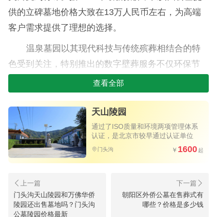
供的立碑墓地价格大致在13万人民币左右，为高端
客户需求提供了理想的选择。
温泉墓园以其现代科技与传统殡葬相结合的特
色受到关注，特别推出的数字壁葬服务不仅环保节
地，而且价格相对适中，约为5万元上下，是数字化
查看全部
殡葬理念践行者的优先考虑对象。
天山陵园
2.延庆区墓地概况及价格
通过了ISO质量和环境两项管理体系
认证，是北京市较早通过认证单位
延庆区地处京郊，生态环境优良，尤其是八达
1600
门头沟
岭陵园因紧邻长城，地理环境独特，人文气息浓
厚。八达岭陵园提供的壁葬服务价格大约在6万元左
右，而立碑墓地则标价约为12万元，均展现出较高
门头沟天山陵园和万佛华侨
朝阳区外侨公墓在售葬式有
的性价比。
陵园还出售墓地吗？门头沟
哪些？价格是多少钱
公墓陵园价格最新