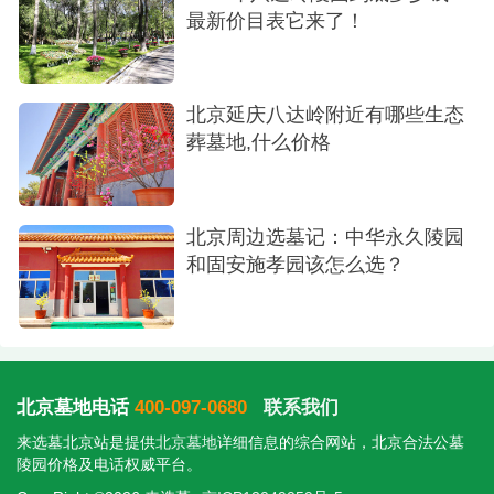
最新价目表它来了！
北京延庆八达岭附近有哪些生态
葬墓地,什么价格
北京周边选墓记：中华永久陵园
和固安施孝园该怎么选？
北京墓地电话
400-097-0680
联系我们
来选墓北京站是提供
北京墓地
详细信息的综合网站，北京合法公墓
陵园价格及电话权威平台。