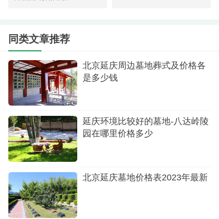
另一处值得推荐的是永宁陵园，它提供了一种
更为绿色生态的安葬方式，例如花坛葬仅需7000元
左右，树葬价格也在1万元左右，而传统的立碑墓地
同类文章推荐
则定价在1万元左右，这些亲民的价格无疑为不同预
北京延庆周边墓地葬式及价格各
算的家庭提供了多元化的选择。
是多少钱
还有一些墓地亦具有竞争力。比如，福安园公
墓的立碑墓地起价较为经济实惠，仅需1万元左右；
而长城华人华思堂则推出了一系列壁葬服务，价格
延庆环境比较好的墓地-八达岭陵
园在哪里价格多少
在7000元左右，同时，室内格位和树葬价格分别在3
万元左右。
北京海淀区和延庆区的墓地市场提供了丰富多
北京延庆墓地价格表2023年最新
样的安葬形式和不同层次的价格区间，能满足不同
家庭的需求。在选择过程中，应充分考虑地理位
置、环境质量、文化内涵、服务设施及个人家庭经