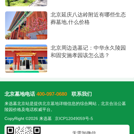
首位，为前来的家庭提供了一个安详祭奠逝者的场
所。无论选择哪个陵园，都希望能在这片安宁的土
北京延庆八达岭附近有哪些生态
葬墓地,什么价格
地上，为逝去的亲人献上最深切的缅怀和祝福。
北京周边选墓记：中华永久陵园
和固安施孝园该怎么选？
北京墓地电话
400-097-0680
联系我们
来选墓北京站是提供
北京墓地
详细信息的综合网站，北京合法公墓
陵园价格及电话权威平台。
CopyRight ©2026 来选墓
京ICP12049059号-5
无需加微信