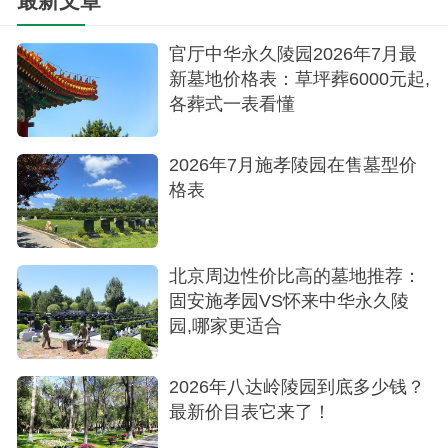
最新文章
永宁陵园：
官厅中华永久陵园2026年7月最
花坛葬墓位：7800元
新墓地价格表：草坪葬6000元起,
各葬式一表看懂
树葬墓位：12800元
立碑墓位：18000元
2026年7月施孝陵园在售墓型价
格表
永宁陵园坐落在延庆区，其低廉的价格和平和
的环境吸引了许多家庭。这里的墓位价格相对较为
经济实惠，适合那些注重性价比的家庭。墓园的设
北京周边性价比高的墓地推荐：
计融合了自然和人文元素，为亲人提供了一个宁静
固安施孝园VS怀来中华永久陵
的永眠之地。
园,哪家更适合
在选择墓地时，除了价格因素，还需考虑墓园
2026年八达岭陵园到底多少钱？
的环境、服务、设施等因素。延庆区的陵园不仅提
最新价目表它来了！
供了多样的墓位选择，还将家人的需求和尊严放在