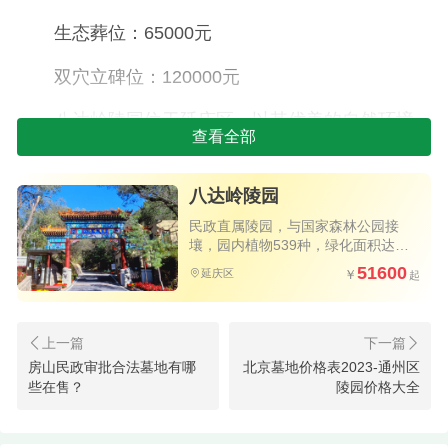
生态葬位：65000元
双穴立碑位：120000元
八达岭陵园位于延庆区，以其优美的自然环境
查看全部
和风景而闻名。这里不仅可以享受清新的空气和宁
静的氛围，还可以沐浴在大自然的美景之中。不同
八达岭陵园
的墓位类型可以满足不同家庭的需求。
民政直属陵园，与国家森林公园接
壤，园内植物539种，绿化面积达
长城华人华思堂：
80%以上
51600
延庆区
壁葬墓位：7800元
壁葬墓位：10000元
房山民政审批合法墓地有哪
北京墓地价格表2023-通州区
阁位墓位：36800元
些在售？
陵园价格大全
长城华人华思堂坐落在延庆区，与著名的长城