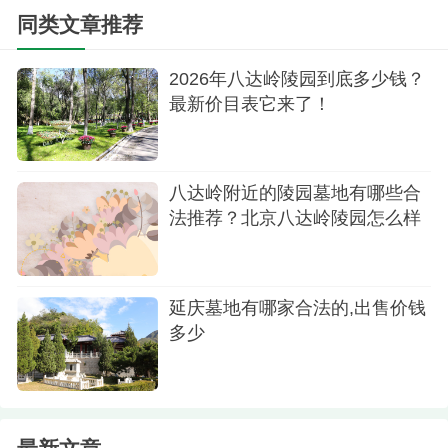
相邻，为前来追思的家人提供了一个独特的安息之
同类文章推荐
地。这里的墓位价格相对亲民，适合追求简单而有
2026年八达岭陵园到底多少钱？
品质的安葬方式。墓园的地理位置也让人们在祭扫
最新价目表它来了！
逝者的同时，能够欣赏到壮丽的长城美景。
福安园公墓：
八达岭附近的陵园墓地有哪些合
立碑墓位：15800元
法推荐？北京八达岭陵园怎么样
立碑墓位：16800元
立碑墓位：23800元
延庆墓地有哪家合法的,出售价钱
福安园公墓位于延庆区，拥有宽阔的墓地和绿
多少
化环境。墓位的价格相对较高，但与之相匹配的是
墓园的设施和服务水平。这里提供了不仅是一个墓
地，更是一个充满尊严和安宁的永恒之地。