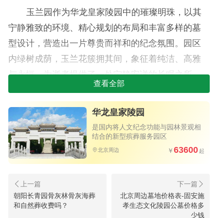
玉兰园作为华龙皇家陵园中的璀璨明珠，以其
宁静雅致的环境、精心规划的布局和丰富多样的墓
型设计，营造出一片尊贵而祥和的纪念氛围。园区
内绿树成荫，玉兰花簇拥其间，象征着纯洁、高雅
与永恒，为逝者提供了一处宁静安详的长眠之所，
查看全部
墓型与价格一览
卧碑系列
华龙皇家陵园
是国内将人文纪念功能与园林景观相
卧碑：简洁大气的设计风格，以39800元的价格
结合的新型殡葬服务园区
深受青睐。卧碑平躺于地面，线条流畅，与周围环
63600
北京周边
境和谐相融，体现了返璞归真的丧葬理念。
新语碑系列
朝阳长青园骨灰林骨灰海葬
北京周边墓地价格表-固安施
新语碑：创新的碑型设计，售价38900元，巧妙
和自然葬收费吗？
孝生态文化陵园公墓价格多
少钱