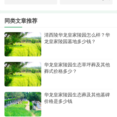
融合现代元素与传统美学，碑文镌刻清晰，传达对
故人的深深怀念与敬意。
同类文章推荐
草坪碑系列
草坪碑：同样定价39800元，此款墓碑犹如雕塑
清西陵华龙皇家陵园怎么样？华
般点缀于青翠草坪之上，低矮而不失庄重，与自然
龙皇家陵园墓地多少钱？
景观浑然一体，展现出生命的延续与希望。
荷花碑系列
华龙皇家陵园生态草坪葬及其他
葬式价格多少？
荷花碑：以38900元的价格，以其清新脱俗的荷
花主题设计，象征出淤泥而不染的高尚品格，为故
人树立起一道独特的精神丰碑。
华龙皇家陵园生态葬及其他墓碑
庭苑碑系列
价格是多少钱
庭苑碑：售价46800元，精致的庭苑式设计，碑