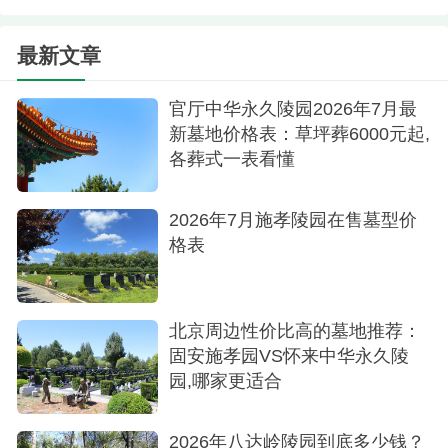
体结构严谨，细节考究，如同一座微型庭院，寄寓
了对故人美好生活的追忆与怀念。
最新文章
鸿运碑、松鹤黑碑、万寿碑、兰花碑、寿康
官厅中华永久陵园2026年7月最
碑、金玉满堂、鸿禧碑、汉白玉碑
新墓地价格表：草坪葬6000元起,
各葬式一表看懂
这些碑型均定价46800元或56800元，各自蕴含
独特的文化寓意与艺术风格。如鸿运碑祈愿逝者福
2026年7月施孝陵园在售墓型价
泽绵长，松鹤黑碑象征长寿与吉祥，万寿碑表达对
格表
永生的向往，兰花碑彰显君子之风，寿康碑寄托健
康长寿的美好祝愿，金玉满堂寓意富饶与圆满，鸿
禧碑传递喜庆与福气，而汉白玉碑则以珍贵材质凸
北京周边性价比高的墓地推荐：
显尊贵身份。
固安施孝园VS怀来中华永久陵
园,哪家更适合
其中，万寿碑还有一款定价56800元的款式，其
设计更加精美繁复，进一步提升了纪念的艺术价值
2026年八达岭陵园到底多少钱？