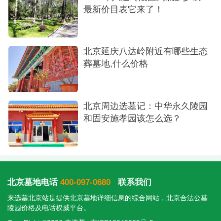
与尊崇感。
最新价目表它来了！
2.祭扫路线指引
由于梁格庄商业街修整路面，造成道路阻断。
北京延庆八达岭附近有哪些生态
葬墓地,什么价格
清明节来临之际，确保来园祭扫客户顺利抵达，华
龙皇家陵园为您规划2条路线，沿路设立指引牌，为
您来园祭扫提供道路便捷。
北京周边选墓记：中华永久陵园
和固安施孝园该怎么选？
请下载高德地图，打开app扫描图中二维码，页
面左下角点击“跟着走”，按照导航指引即可抵达陵
园。
路线1：易县高速口——梁格庄大桥红绿灯路口
北京墓地电话
400-097-0680
联系我们
——百兴路——张各庄大桥——崇陵——华龙皇家
来选墓北京站是提供
北京墓地
详细信息的综合网站，北京合法公墓
陵园
陵园价格及电话权威平台。