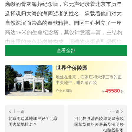
巍峨的骨灰海葬纪念墙，它无声记录着北京市历年
选择魂归大海的海葬逝者的姓名，承载着他们对大
自然深沉而崇高的奉献精神。园区中心树立了一座
高达18米的生命纪念塔，其设计意蕴丰富，主结构
由庄重的灰色花岗岩构成，顶端的火炬造型熠熠生
辉，象征着生命的生生不息；中部环绕着纯洁无暇
查看全部
的汉白玉花环，寓言着灵魂的冰清与高洁；底部则
世界华侨陵园
以海浪形态雕琢，形象地表达了骨灰融于海洋，回
地处在北京，石家庄和天津三市的正
归大地母亲怀抱的情景；纪念碑的基础部分采集自
中央地带，毗邻清西陵
全国各地的石材拼砌而成，寓意着逝者虽已离去，
45580
北京周边
但其精神犹似祖国的千山万水般永恒流传。
与此同时，骨灰自然葬作为一种更加亲近自然
北京周边墓地哪里好？北京
河北易县清西陵华龙皇家陵
的安葬方式也得到了广泛认可与采纳。自2017年
周边墓地排名？
园墓型价格表最新及清明祭
起，北京市开始推行骨灰自然葬项目，将骨灰置于
扫路线指引