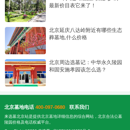
最新价目表它来了！
北京延庆八达岭附近有哪些生态
葬墓地,什么价格
北京周边选墓记：中华永久陵园
和固安施孝园该怎么选？
北京墓地电话
400-097-0680
联系我们
来选墓北京站是提供
北京墓地
详细信息的综合网站，北京合法公墓
陵园价格及电话权威平台。