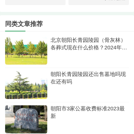
可降解容器内或直接入土，与大地融为一体，安葬
区域通过种植树木、花草以及设置景观小品等方式
同类文章推荐
美化环境，既不建造传统墓基、墓碑和硬化墓穴，
也不保留骨灰实体。据统计，自该政策实施以来，
北京朝阳长青园陵园（骨灰林）
骨灰自然葬业务量呈现逐年显著增长态势，从最初
各葬式现在什么价格？2024年价
格表最新
每年大约400例增加到了如今的约1300例。
北京市委社会工委市民政局的相关负责人指
朝阳长青园陵园还出售墓地吗现
出，节地生态安葬和文明低碳祭扫的理念正在深入
在还有吗
人心，越来越多的人将其视为情感上的共鸣和行动
上的自觉选择，标志着新时代首都殡葬文化的新风
尚已然蔚然成风，成为一种体现社会责任感和生态
朝阳市3家公墓收费标准2023最
新
意识的现代生活方式。