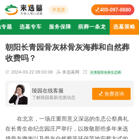
400-097-0680
北京
地专题
选墓专车
服务保障
殡葬一条龙
选墓策略
朝阳长青园骨灰林骨灰海葬和自然葬
收费吗？
2024-03-22 09:03:08
来选墓网
长青园骨灰林生态葬
陵园在线客服
免费咨询
了解陵园最新优惠动态
在北京，一场庄重而意义深远的生态公祭典礼
在长青生命纪念园庄严举行，以致敬那些多年来选
择骨灰撒海以及骨灰自然葬等环保节地安葬方式的