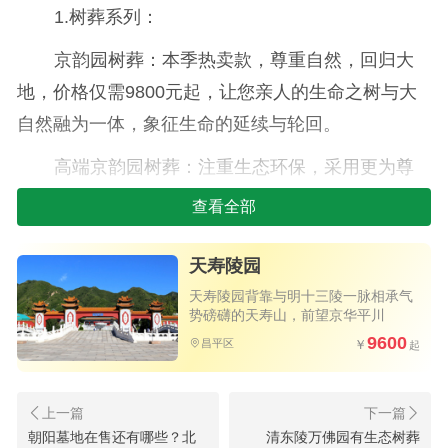
1.树葬系列：
京韵园树葬：本季热卖款，尊重自然，回归大
地，价格仅需9800元起，让您亲人的生命之树与大
自然融为一体，象征生命的延续与轮回。
高端京韵园树葬：注重生态环保，采用更为尊
贵的设计，价格为16800元，让纪念变得更有意义和
查看全部
深度。
天寿陵园
2.壁葬专区：
天寿陵园背靠与明十三陵一脉相承气
念慈园壁葬：典雅庄重，占地空间小，节约土
势磅礴的天寿山，前望京华平川
9600
昌平区
地资源，本季度热门选择之一，报价为49800元，体
现了现代都市人对低碳环保殡葬方式的追求。
普渡园壁葬：独具匠心，环境静谧优美，壁葬
朝阳墓地在售还有哪些？北
清东陵万佛园有生态树葬