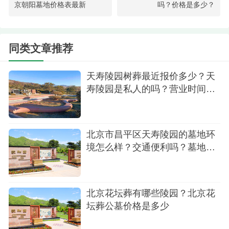
设施完善，定价为58000元，深受客户好评。
京朝阳墓地价格表最新
吗？价格是多少？
3.生态葬与节地葬：
同类文章推荐
普渡园生态葬：顺应自然循环法则，实现人与
自然和谐共生，价格为59000元，打造生态友好型纪
天寿陵园树葬最近报价多少？天
念环境。
寿陵园是私人的吗？营业时间多
会？
家和园节地葬：倡导绿色环保理念，精巧布
局，仅需59800元即可选购，既是对逝者的尊重，也
北京市昌平区天寿陵园的墓地环
是对未来世代的关爱。
境怎么样？交通便利吗？墓地价
4.花坛葬与卧碑葬：
格有优惠吗
归园花坛葬：融入花园景观之中，赋予生命新
北京花坛葬有哪些陵园？北京花
的生机与希望，售价为65800元，为追思增添温馨氛
坛葬公墓价格是多少
围。