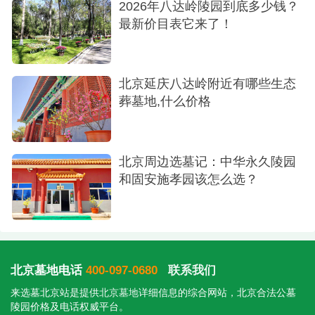
以上即为天寿陵园2024年最新价格表概览，无
2026年八达岭陵园到底多少钱？
最新价目表它来了！
论是出于环保理念还是情感寄托的需求，天寿陵园
均能提供符合您期待的个性化殡葬解决方案。如需
进一步了解详情或预约参观，请随时联系天寿陵园
北京延庆八达岭附近有哪些生态
客户服务部门，我们将竭诚为您提供专业而贴心的
葬墓地,什么价格
服务。
北京周边选墓记：中华永久陵园
和固安施孝园该怎么选？
北京墓地电话
400-097-0680
联系我们
来选墓北京站是提供
北京墓地
详细信息的综合网站，北京合法公墓
陵园价格及电话权威平台。