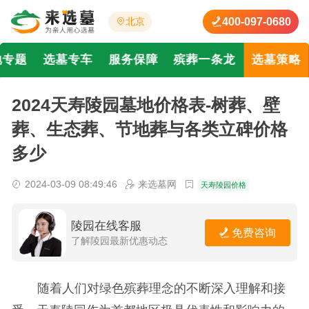
400-097-0680
北京
地专题
选墓专车
服务保障
殡葬一条龙
选墓策略
2024天寿陵园墓地价格表-树葬、壁
葬、生态葬、节地葬与各类立碑价格
多少
2024-03-09 08:49:46
来选墓网
天寿陵园价格
陵园在线客服
免费咨询
了解陵园最新优惠动态
随着人们对绿色殡葬理念的不断深入理解和接