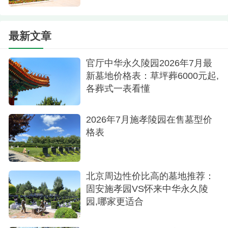
卧碑类别：念慈园与归园分别提供多款卧碑选
择，价格范围从76800元至158000元不等，每一块
最新文章
碑石都蕴含着无尽的思念与祝福。
京华园卧碑与节地葬：不仅提供了节地葬价目
官厅中华永久陵园2026年7月最
新墓地价格表：草坪葬6000元起,
118000元，卧碑也同样备受关注，定价同样为
各葬式一表看懂
118000元，将简约与实用完美结合。
5.琉璃碑与高端立碑：
2026年7月施孝陵园在售墓型价
格表
归园琉璃碑：精致透明，艺术感十足，凸显高
雅品位，售价为119800元，为后人留下永恒璀璨的
纪念。
北京周边性价比高的墓地推荐：
固安施孝园VS怀来中华永久陵
念慈园与归园立碑：高端定制化服务，价格分
园,哪家更适合
别为178800元起