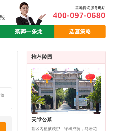
墓地咨询服务电话
400-097-0680
殡葬一条龙
选墓策略
推荐陵园
家较
天堂公墓
墓区内植被茂密，绿树成荫，鸟语花