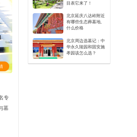
目表它来了！
北京延庆八达岭附近
有哪些生态葬墓地,
什么价格
北京周边选墓记：中
华永久陵园和固安施
孝园该怎么选？
情
名专
与墓