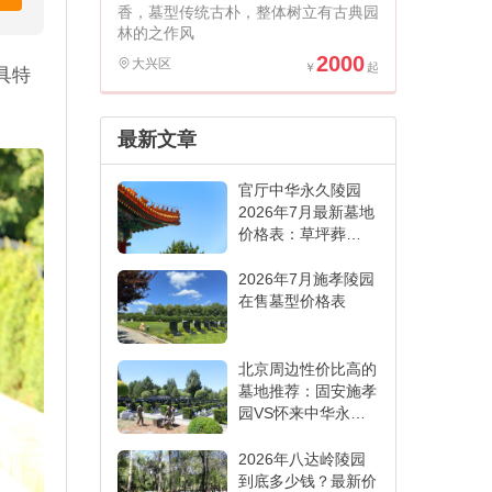
香，墓型传统古朴，整体树立有古典园
林的之作风
2000
大兴区
具特
最新文章
官厅中华永久陵园
2026年7月最新墓地
价格表：草坪葬
6000元起,各葬式一
表看懂
2026年7月施孝陵园
在售墓型价格表
北京周边性价比高的
墓地推荐：固安施孝
园VS怀来中华永久
陵园,哪家更适合
2026年八达岭陵园
到底多少钱？最新价