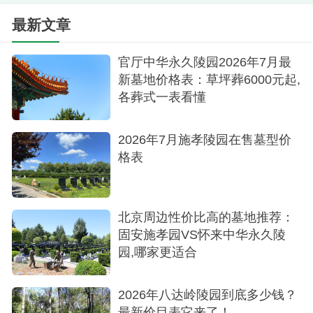
同家庭的需求。无论是寻求宁静的传统墓园，还是
最新文章
倾向于现代化管理的公园式墓地，房山区都能提供
官厅中华永久陵园2026年7月最
合适的选项。
新墓地价格表：草坪葬6000元起,
各葬式一表看懂
2026年7月施孝陵园在售墓型价
格表
北京周边性价比高的墓地推荐：
固安施孝园VS怀来中华永久陵
园,哪家更适合
2026年八达岭陵园到底多少钱？
最新价目表它来了！