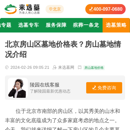
400-097-0680
北京
地专题
选墓专车
服务保障
殡葬一条龙
选墓策略
北京房山区墓地价格表？房山墓地情
况介绍
2024-02-26 09:05:21
来选墓网
房山墓地价格
陵园在线客服
免费咨询
了解陵园最新优惠动态
位于北京市南部的房山区，以其秀美的山水和
丰富的文化底蕴成为了众多家庭考虑的地点之一。
今天，我们就来详细了解一下房山区的几个主要墓