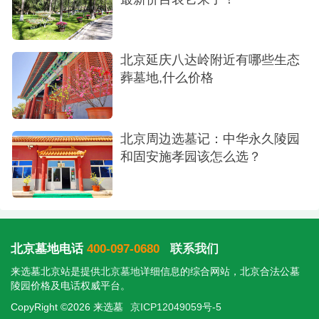
北京延庆八达岭附近有哪些生态
葬墓地,什么价格
北京周边选墓记：中华永久陵园
和固安施孝园该怎么选？
北京墓地电话
400-097-0680
联系我们
来选墓北京站是提供
北京墓地
详细信息的综合网站，北京合法公墓
陵园价格及电话权威平台。
CopyRight ©2026 来选墓
京ICP12049059号-5