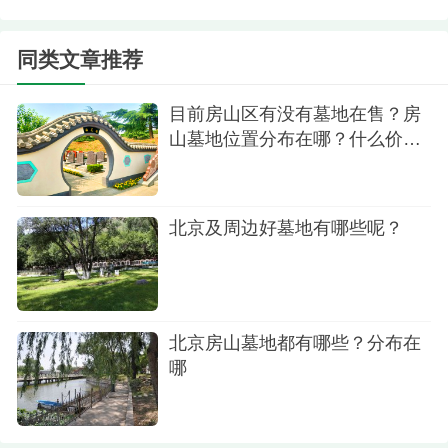
理，力争打造成为一个集踏青、休闲、怀故为一体
的四化典范公墓。在这里，逝者如同置身于一个和
同类文章推荐
谐美丽的园林之中，既体现了对逝者的尊重，也为
家属提供了一个舒适的追思环境。
目前房山区有没有墓地在售？房
山墓地位置分布在哪？什么价
4.万宁公墓，它位于房山区西环路第四中学西北
格？
方向的201县道南侧。虽然我们暂时没有确切的价格
信息，但万宁公墓的历史底蕴和地理位置都是其独
北京及周边好墓地有哪些呢？
特的卖点。公墓背靠青山，面向牛口峪水库，环绕
着清新的空气和流淌的碧水，是一个典型的背山面
水的风水宝地。
北京房山墓地都有哪些？分布在
在选择墓地时，除了考虑价格因素，还应该考
哪
虑到墓地的环境、位置、管理服务以及交通便捷性
等多方面因素。房山区的这些墓地不仅提供了多样
化的选择，而且在价格上也有所区别，能够满足不