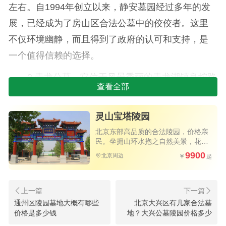
左右。自1994年创立以来，静安墓园经过多年的发
展，已经成为了房山区合法公墓中的佼佼者。这里
不仅环境幽静，而且得到了政府的认可和支持，是
一个值得信赖的选择。
2.青龙公墓，它位于风景秀丽的青龙湖镇良坨路
查看全部
青龙湖森林公园内，起步价格约为4万元左右。青龙
公墓的位置得天独厚，东临大石河，西靠青龙湖水
灵山宝塔陵园
上乐园，南面是良坨路，北面则是马家坟村，自然
北京东部高品质的合法陵园，价格亲
环境十分优美。这里的墓地不仅是一个安息之地，
民。坐拥山环水抱之自然美景，花园
式环境三季花开不败，四季绿意盎
9900
更是一处可以让人们感受自然之美的场所。
北京周边
然，高速直达。
3.福安公墓则位于房山区上店路附近，起步价格
大约在1万元左右。这个现代公墓以其园林化的设
通州区陵园墓地大概有哪些
北京大兴区有几家合法墓
计、多样化的墓区、艺术化的墓型以及现代化的管
价格是多少钱
地？大兴公墓陵园价格多少