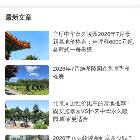
立碑
最新文章
艺术墓碑：20余万高端定制，将雕塑、浮雕与
官厅中华永久陵园2026年7月最
园林艺术交融，打造独一无二的纪念空间，让生命
新墓地价格表：草坪葬6000元起,
在创意中涅槃。
各葬式一表看懂
八达岭陵园深谙：真正的纪念不在价格，而在
温度。陵园推出家族纪念馆功能，更推出电子纪念
2026年7月施孝陵园在售墓型价
格表
册与云端追思服务，让影像与文字在数字空间永续
流传。专业团队全年维护环境，春扫落英，秋拾红
叶，让每一份思念都能被自然温柔以待。
北京周边性价比高的墓地推荐：
固安施孝园VS怀来中华永久陵
园,哪家更适合
2026年八达岭陵园到底多少钱？