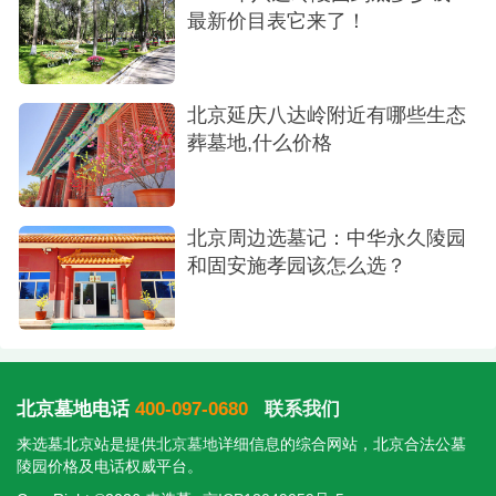
最新价目表它来了！
北京延庆八达岭附近有哪些生态
葬墓地,什么价格
北京周边选墓记：中华永久陵园
和固安施孝园该怎么选？
北京墓地电话
400-097-0680
联系我们
来选墓北京站是提供
北京墓地
详细信息的综合网站，北京合法公墓
陵园价格及电话权威平台。