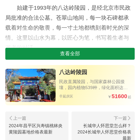
始建于1993年的八达岭陵园，是经北京市民政
局批准的合法公墓。苍翠山地间，每一块石碑都承
载着对生命的敬畏，每一寸土地都镌刻着时光的深
情。这里以山水为幕，以匠心为笔，书写着生者与
逝者的对话。
查看全部
2、
八达岭
陵园最新价格多少
八达岭陵园
生态壁葬：6万、7万、8万三阶可选，以天然石
民政直属陵园，与国家森林公园接
材镌刻简约纹样，景观四季养护，让思念如松柏常
壤，园内植物539种，绿化面积达
80%以上
青。
51600
延庆区
卧碑融景：8万元档位，碑体依地势而卧，与草
木共呼吸，寓意生命归于大地，宁静而深远。
2024年昌平区兴寿镇桃林炎
长城华人怀思堂怎么样？
立碑铭志：10万至16万元区间，传统形制中融
黄陵园墓地价格表最新
2024长城华人怀思堂价格表
最新