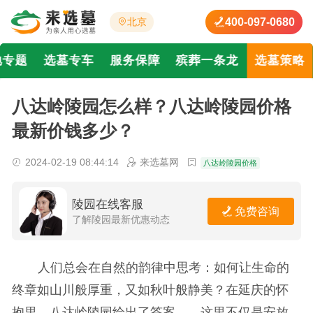
400-097-0680
北京
地专题
选墓专车
服务保障
殡葬一条龙
选墓策略
八达岭陵园怎么样？八达岭陵园价格
最新价钱多少？
2024-02-19 08:44:14
来选墓网
八达岭陵园价格
陵园在线客服
免费咨询
了解陵园最新优惠动态
人们总会在自然的韵律中思考：如何让生命的
终章如山川般厚重，又如秋叶般静美？在延庆的怀
抱里，八达岭陵园给出了答案——这里不仅是安放