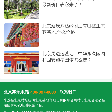
最新价目表它来了！
北京延庆八达岭附近有哪些生态
葬墓地,什么价格
北京周边选墓记：中华永久陵园
和固安施孝园该怎么选？
北京墓地电话
400-097-0680
联系我们
来选墓北京站是提供
北京墓地
详细信息的综合网站，北京合法公墓
陵园价格及电话权威平台。