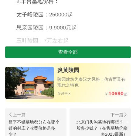
2.丰台墓地价格：
太子峪陵园：250000起
思亲园陵园：9,9000元起
玉叶陵园：7万左右起
查看全部
3.丰台墓地其他方面：
太子峪陵园：北京西郊，永定河畔，有一片净
炎黄陵园
土，这里就是北京市规模最大，安葬骨灰数量最多
陵园建筑为秦汉之风格，仿古而又有
现代之特色
的太子峪陵园。位置在北京市丰台区长辛店乡太子
10690
昌平区
峪杨家坟村99号。
思亲园公墓：思亲园陵园是经北京市民政局正
式批准建设的大型合法公墓，四面环山。是北京市
昌平不错墓地都分布在哪个
北京门头沟墓地有哪些？一
的三十三家合法经营性公墓之一，位于北京市丰台
镇的村庄？收费价格是多
般多少钱？（在售墓地价格
少？
表2023最新）