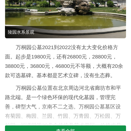
陵园水系景观
万桐园公墓2021到2022没有太大变化价格方
面。起步是19800元，还有26800元，28800元，
38800元，36800元，46800元不等额，大概有20余
款可选墓碑。基本都是艺术立碑，没有生态葬。
万桐园公墓位置在北京周边河北省廊坊市和平
路北端。是一个绿色环保的现代化墓园，管理完
善，碑型大气，京南不二之选。万桐园公墓墓区设
有菊园、梅园、兰园、竹园、万青园、万松园、万
柏园、福泽园等20多个传统及艺术墓区。价格也是