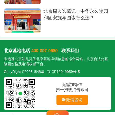
北京周边选墓记：中华永久陵园
和固安施孝园该怎么选？
北京墓地电话
400-097-0680
联系我们
来选墓北京站是提供
北京墓地
详细信息的综合网站，北京合法公墓
陵园价格及电话权威平台。
CopyRight ©2026 来选墓
京ICP12049059号-5
无需加微信
扫一扫或点击即可
微信咨询