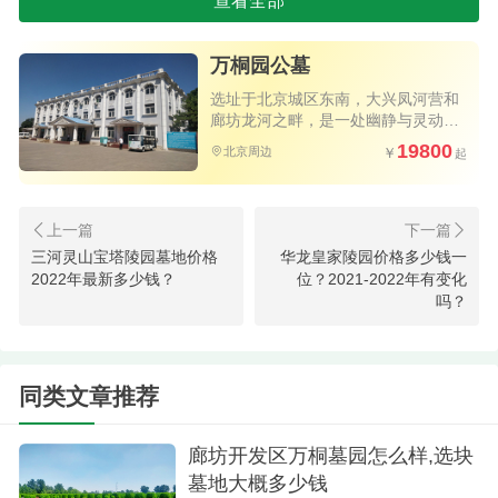
查看全部
从低到高各个价位都有，可以满足多元客户需求。
廊坊这边有三四个墓地，还有灵山宝塔陵园，
万桐园公墓
清颐园公墓等等。这三个陵园各具特色。灵山宝塔
选址于北京城区东南，大兴凤河营和
廊坊龙河之畔，是一处幽静与灵动充
陵园是距离北京近，有生态葬，实力股。这个万桐
分融合的自然所在的安息之所
19800
北京周边
园公墓也是实力很厉害。只是没有生态葬。清颐园
公墓是性价比超高，价格才几千元起步。
如果想在廊坊这边选墓地的朋友，可以这几家
三河灵山宝塔陵园墓地价格
华龙皇家陵园价格多少钱一
2022年最新多少钱？
位？2021-2022年有变化
都看看，做个对比，更容易选出来，或者咨询热线
吗？
400-0970680问问
同类文章推荐
廊坊开发区万桐墓园怎么样,选块
墓地大概多少钱