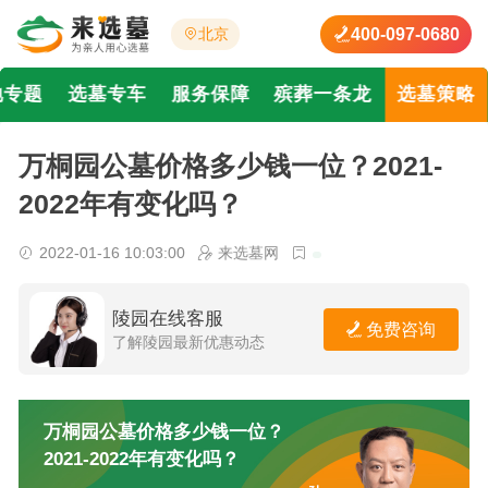
400-097-0680
北京
地专题
选墓专车
服务保障
殡葬一条龙
选墓策略
万桐园公墓价格多少钱一位？2021-
2022年有变化吗？
2022-01-16 10:03:00
来选墓网
陵园在线客服
免费咨询
了解陵园最新优惠动态