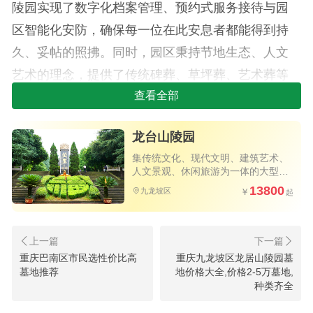
陵园实现了数字化档案管理、预约式服务接待与园
区智能化安防，确保每一位在此安息者都能得到持
久、妥帖的照拂。同时，园区秉持节地生态、人文
艺术的理念，提供了传统碑葬、草坪葬、艺术葬等
多种葬式选择，满足不同家庭的需求与情感表达。
查看全部
龙台山陵园
集传统文化、现代文明、建筑艺术、
人文景观、休闲旅游为一体的大型山
水观光陵园
13800
九龙坡区
重庆巴南区市民选性价比高
重庆九龙坡区龙居山陵园墓
重庆龙台山陵园山门：一座牌坊,半部
墓地推荐
地价格大全,价格2-5万墓地,
种类齐全
当代书坛名作集
水系景观