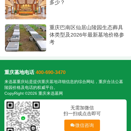
多少？
重庆巴南区仙居山陵园生态葬具
体类型及2026年最新墓地价格参
考
重庆墓地电话
400-690-3470
来选墓重庆站是提供
重庆墓地
详细信息的综合网站，重庆合法公墓
陵园价格及电话的权威平台。
CopyRight ©2026 重庆来选墓网
无需加微信
扫一扫或点击即可
微信咨询