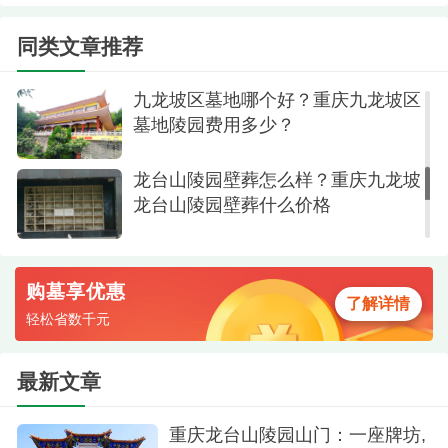
重庆九龙坡区龙台山陵园生态葬葬式
这里不仅是一处物理的安息场所，更是一个承
价格及选墓电话拨打400-690-3470
同类文章推荐
载记忆、传承家风的文化空间。现代化的服务体
系，让每一个环节——从咨询选购到仪式举行，再
九龙坡区墓地哪个好？重庆九龙坡区
到后续长期的维护祭扫——都体现出专业、便捷与
墓地陵园费用多少？
尊重。龙台山陵园以其市级资质的公信力、现代化
龙台山陵园壁葬怎么样？重庆九龙坡
管理的可靠性与人文环境的感染力，为重庆市民提
龙台山陵园壁葬什么价格
供了一个告慰往者、安顿思念的放心之选。
购墓享优惠
了解详情
轻松省数千元
最新文章
重庆龙台山陵园山门：一座牌坊,