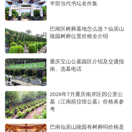
半部当代书坛名作集
巴南区树葬墓地怎么选？仙居山
陵园树葬位置价格全介绍
重庆宝山公墓园区介绍及交通指
南、选墓电话
2026年7月​重庆南岸区四公里公
墓（江南殡仪馆公墓）价格表参
考
巴南仙居山陵园有树葬吗价格是