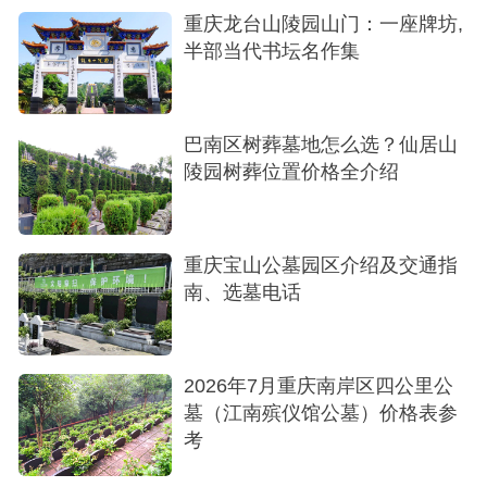
风格环境，无疑提供了一种更具人文关怀和审美价
重庆龙台山陵园山门：一座牌坊,
值的选择。它证明了，生命的终点站并非终点，而
半部当代书坛名作集
可以是一处安放于诗画之中的永恒家园，让每一个
灵魂都能在山城怀抱里，觅得一份江南水乡般的宁
巴南区树葬墓地怎么选？仙居山
静与安详。
陵园树葬位置价格全介绍
重庆宝山公墓园区介绍及交通指
南、选墓电话
2026年7月​重庆南岸区四公里公
墓（江南殡仪馆公墓）价格表参
考