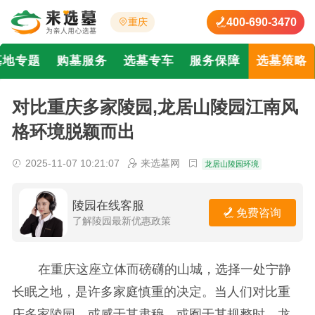
400-690-3470
重庆
墓地专题
购墓服务
选墓专车
服务保障
选墓策略
对比重庆多家陵园,龙居山陵园江南风
格环境脱颖而出
2025-11-07 10:21:07
来选墓网
龙居山陵园环境
陵园在线客服
免费咨询
了解陵园最新优惠政策
在重庆这座立体而磅礴的山城，选择一处宁静
长眠之地，是许多家庭慎重的决定。当人们对比重
庆多家陵园，或感于其肃穆，或囿于其规整时，龙