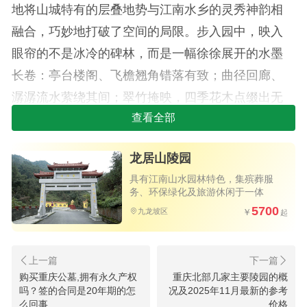
地将山城特有的层叠地势与江南水乡的灵秀神韵相
融合，巧妙地打破了空间的局限。步入园中，映入
眼帘的不是冰冷的碑林，而是一幅徐徐展开的水墨
长卷：亭台楼阁、飞檐翘角错落有致；曲径回廊、
潺潺流水萦绕其间；翠竹掩映，四季花木点缀出无
限生机。一石一木的布置，一亭一桥的构建，无不
查看全部
透露出匠心独运的雅致，将中国古典园林的造园美
龙居山陵园
学发挥得淋漓尽致。
具有江南山水园林特色，集殡葬服
这种独特的江南风格，从根本上重塑了墓园的
务、环保绿化及旅游休闲于一体
5700
氛围与功能。它成功地将生者与逝者之间的沉重隔
九龙坡区
阂，转化为一种温暖而持续的情感连接。前来祭奠
的亲人，不再只是面对一片沉默的石碑，而是漫步
购买重庆公墓,拥有永久产权
重庆北部几家主要陵园的概
于一座充满生命力的园林中。在这里，哀思可以被
重庆九龙坡区树葬指南：龙台山与龙
吗？签的合同是20年期的怎
况及2025年11月最新的参考
柔和的微风、清冽的水声和静谧的庭院所抚慰，追
么回事
价格
居山陵园信息参考