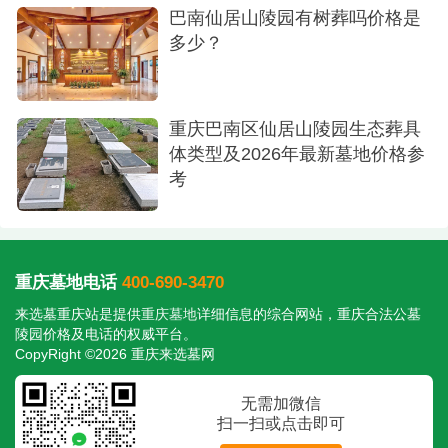
巴南仙居山陵园有树葬吗价格是
多少？
重庆巴南区仙居山陵园生态葬具
体类型及2026年最新墓地价格参
考
重庆墓地电话
400-690-3470
来选墓重庆站是提供
重庆墓地
详细信息的综合网站，重庆合法公墓
陵园价格及电话的权威平台。
CopyRight ©2026 重庆来选墓网
无需加微信
扫一扫或点击即可