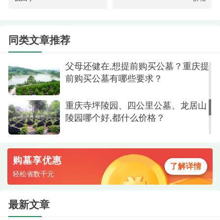
忆可以在一步一景的漫步中自然流淌。龙居山陵园
重庆九龙坡区龙居山陵园墓地价格大
因此超越了单一的安葬功能，升华为一个能够抚慰
全,价格2-5万墓地,种类齐全
同类文章推荐
心灵、传承家风、并进行生命教育的文化场所。
父母还健在,想提前购买公墓？重庆提
前购买公墓有哪些要求？
重庆寺坪陵园、四公里公墓、龙居山
陵园哪个好,都什么价格？
购墓享优惠
了解详情
轻松省数千元
陵园一角
最新文章
在重庆多家陵园的对比中，龙居山陵园的江南