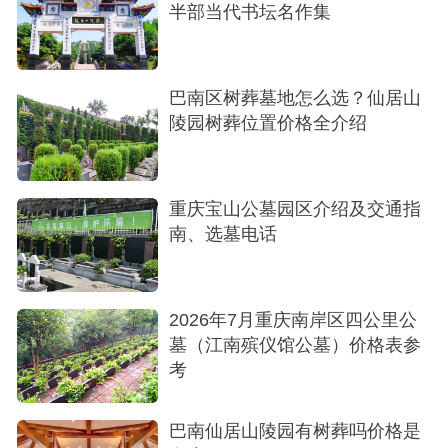
半部当代书坛名作集
巴南区树葬墓地怎么选？仙居山
陵园树葬位置价格全介绍
重庆宝山公墓园区介绍及交通指
南、选墓电话
2026年7月​重庆南岸区四公里公
墓（江南殡仪馆公墓）价格表参
考
巴南仙居山陵园有树葬吗价格是