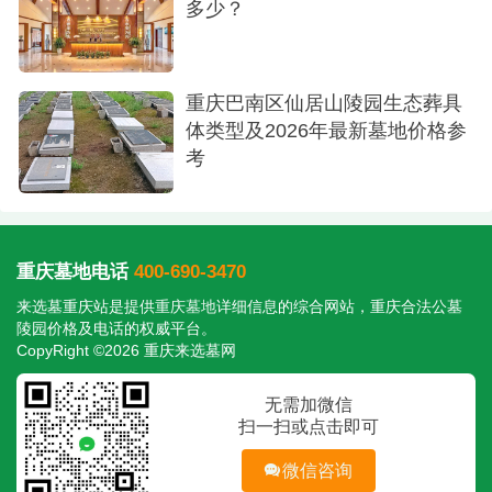
多少？
重庆巴南区仙居山陵园生态葬具
体类型及2026年最新墓地价格参
考
重庆墓地电话
400-690-3470
来选墓重庆站是提供
重庆墓地
详细信息的综合网站，重庆合法公墓
陵园价格及电话的权威平台。
CopyRight ©2026 重庆来选墓网
无需加微信
扫一扫或点击即可
微信咨询