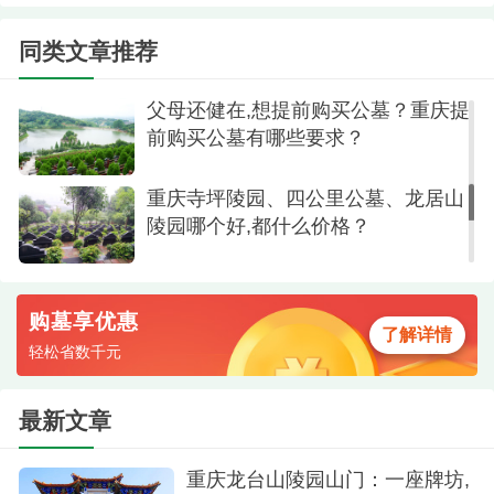
重庆九龙坡区龙居山陵园墓地价格大
全,价格2-5万墓地,种类齐全
同类文章推荐
父母还健在,想提前购买公墓？重庆提
前购买公墓有哪些要求？
重庆树葬陵园环境
重庆寺坪陵园、四公里公墓、龙居山
陵园哪个好,都什么价格？
选择树葬时需要注意以下几点：首先要确认陵
园资质，查看民政部门颁发的经营许可证；其次要
购墓享优惠
了解包含的服务内容，如树木养护年限、祭扫便利
了解详情
轻松省数千元
性等；最后建议实地考察，感受园区环境和管理水
平。两家陵园都提供免费接送看墓服务，市民可提
最新文章
前预约参观。
重庆龙台山陵园山门：一座牌坊,