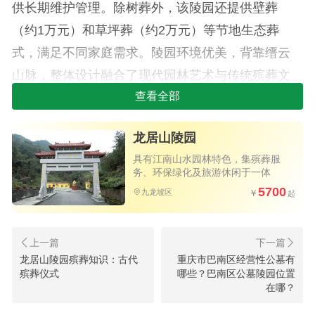
供长期维护管理。除树葬外，该陵园还提供壁葬
（约1万元）和草坪葬（约2万元）等节地生态葬
式，满足不同家庭需求。陵园环境优美，背靠缙云
山脉，整体设计融合了现代园林艺术与传统殡葬文
化。
查看全部
巴南区的仙居山陵园坐落于鱼洞街道办事处仙
龙居山陵园
居山景区内，树葬价格更为亲民，仅需18800元。该
具有江南山水园林特色，集殡葬服
陵园同样提供多种生态葬式，包括节地葬和草坪
务、环保绿化及旅游休闲于一体
5700
葬，价格都在2万元左右。仙居山陵园依托自然山势
九龙坡区
而建，绿化覆盖率高，每个树葬区都配有专人维
护，确保环境整洁肃穆。
龙居山陵园殡葬知识：古代
重庆市巴南区经营性公墓有
重庆九龙坡区树葬指南：龙台山与龙
殡葬仪式
哪些？巴南区公墓陵园位置
在哪？
居山陵园信息参考