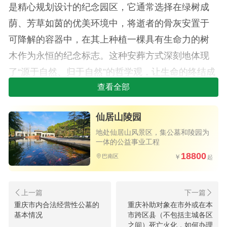
是精心规划设计的纪念园区，它通常选择在绿树成
荫、芳草如茵的优美环境中，将逝者的骨灰安置于
可降解的容器中，在其上种植一棵具有生命力的树
木作为永恒的纪念标志。这种安葬方式深刻地体现
了“源于自然、归于自然”的哲学观，让生命的终结成
为另一种新生的开始，逝者与树木一同茁壮成长，
查看全部
化为一片荫凉与翠绿，为后人提供了一处可以缅
仙居山陵园
怀、静思的充满生机的场所，这不仅极大地减轻了
地处仙居山风景区，集公墓和陵园为
土地资源的压力，也契合了当今社会绿色、环保、
一体的公益事业工程
可持续发展的文明理念。
18800
巴南区
重庆市内合法经营性公墓的
重庆补助对象在市外或在本
基本情况
市跨区县（不包括主城各区
重庆巴南区树葬公墓地址在哪里,一般
之间）死亡火化，如何办理