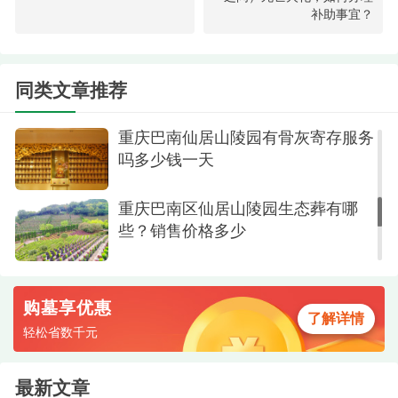
补助事宜？
价格是多少钱
2025重庆巴南区仙居山陵园墓地价格
表最新
同类文章推荐
墓区环境
重庆巴南仙居山陵园有骨灰寄存服务
吗多少钱一天
其次，关于您最关心的价格问题，根据目前的
市场信息，仙居山陵园生态园内的树葬服务，其价
重庆巴南区仙居山陵园生态葬有哪
格定位在18,800元这一区间，并且被标注为“本季热
些？销售价格多少
销”产品。在当前的殡葬市场中，尤其是与传统的立
碑墓穴动辄数万甚至数十万元的价格相比，树葬
购墓享优惠
18,800元的费用无疑是极具亲和力和高性价比的。
了解详情
轻松省数千元
它使得一份充满人文关怀与生态意义的郑重告别，
不再因高昂的费用而令普通家庭望而却步，让更多
最新文章
家庭能够承担得起这份庄严与体面。