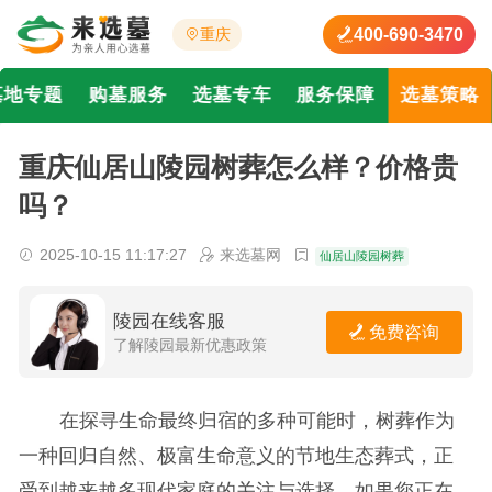
400-690-3470
重庆
墓地专题
购墓服务
选墓专车
服务保障
选墓策略
重庆仙居山陵园树葬怎么样？价格贵
吗？
2025-10-15 11:17:27
来选墓网
仙居山陵园树葬
陵园在线客服
免费咨询
了解陵园最新优惠政策
在探寻生命最终归宿的多种可能时，树葬作为
一种回归自然、极富生命意义的节地生态葬式，正
受到越来越多现代家庭的关注与选择。如果您正在