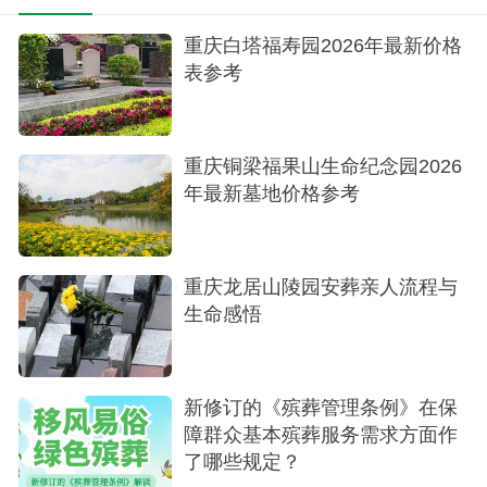
重庆仙居山陵园的树葬，不仅提供了一种价格
重庆白塔福寿园2026年最新价格
表参考
亲民、减轻家庭经济负担的选项，更代表了一种超
前、文明、高尚的生命纪念方式。它用蓬勃的生命
力替代了冰冷的石材，用盎然的绿意寄托了绵长的
重庆铜梁福果山生命纪念园2026
哀思，对于崇尚简约、注重环保、希望以一种更有
年最新墓地价格参考
意义的方式延续生命的家庭而言，仙居山陵园的树
葬无疑是一个值得认真考虑的优秀选择。
重庆龙居山陵园安葬亲人流程与
生命感悟
新修订的《殡葬管理条例》在保
障群众基本殡葬服务需求方面作
了哪些规定？