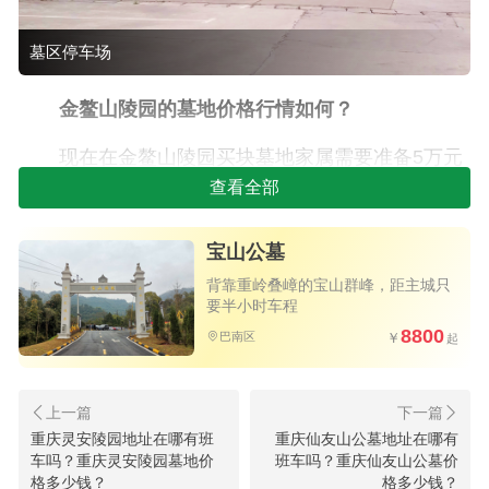
墓区停车场
金鳌山陵园的墓地价格行情如何？
现在在金鳌山陵园买块墓地家属需要准备5万元
查看全部
左右的预算，具体要看家属买墓地的现场报价了。
如果家属买墓地的预算准备得比较充裕，可以买个
宝山公墓
稍好些的高档墓位安葬亲人的骨灰。如果买墓地的
背靠重岭叠嶂的宝山群峰，距主城只
预算不是太多，只要能买个墓位安葬亲人骨灰就可
要半小时车程
以了，家属可以考虑买个性价比较高的立碑墓地。
8800
巴南区
重庆灵安陵园地址在哪有班
重庆仙友山公墓地址在哪有
车吗？重庆灵安陵园墓地价
班车吗？重庆仙友山公墓价
格多少钱？
格多少钱？