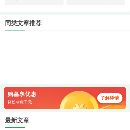
同类文章推荐
墓区实拍
金鳌山陵园研究
重庆金鳌山公墓地址位于长江之滨著名的金鳌
山上，陵园的方位直接面对着长江，墓位以座西向
东和座北向南为主方向，处在金鳌山半山腰偏上的
购墓享优惠
位置，是重庆市沿江陵园公墓中，离长江最近的一
了解详情
轻松省数千元
家公墓。
最新文章