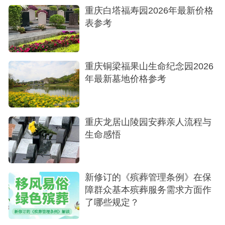
重庆白塔福寿园2026年最新价格
表参考
重庆铜梁福果山生命纪念园2026
年最新墓地价格参考
墓区绿化
重庆龙居山陵园安葬亲人流程与
长江在金鳌山公墓面前形成了壮观平湖、缓流
生命感悟
现象。可称是“三峡平湖聚财来，长江浩荡绕金鳌。
只见福气在升腾，瀛洲麒麟正伏牛。”这是重庆市公
墓行业龙世国元老在参观金鳌山陵园公墓后给出的
新修订的《殡葬管理条例》在保
赞美词。离去亲人把金鳌山陵园作为极乐世界，当
障群众基本殡葬服务需求方面作
了哪些规定？
然是名符其实的往生天堂。