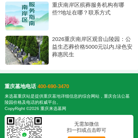
重庆南岸区殡葬服务机构有哪
些?地址在哪？联系方式
2026重庆南岸区观音山陵园：公
益生态葬价格5000元以内,绿色安
葬惠民生
墓区实拍
重庆墓地电话
400-690-3470
金鳌山陵园背靠历史悠久、香火极旺的金鳌
来选墓重庆站是提供
重庆墓地
详细信息的综合网站，重庆合法公墓
寺，金鳌寺仙气弥漫，是求神拜佛的最佳去处。北
陵园价格及电话的权威平台。
CopyRight ©2026 重庆来选墓网
面是树木林立的凤凰山，南面是小南海，远远望去
是三层三个连绵山峰，各具雄壮，叫人惊奇，从而
无需加微信
形成了金鳌山宏大的地貌格局。
扫一扫或点击即可