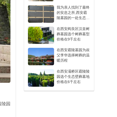
我为亲人找到了最终
的安息之所,西安霸
陵墓园的一处生态壁
葬
在西安阎良区汉皇树
葬墓园选个树葬墓型
价格在9千左右
在西安霸陵墓园为叔
父李华选择树葬的温
暖历程
在西安灞桥区霸陵陵
园选个生态壁葬墓地
价格在6千左右
着陵园