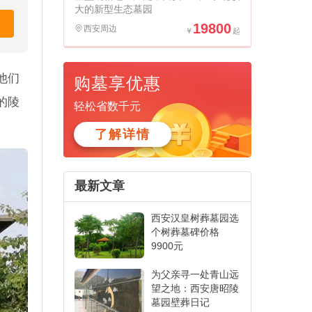
大的新型生态墓园
19800
西安周边
他们
购墓享优惠
的陵
轻松省数千元
了解详情
最新文章
西安汉皇树葬墓园选
个树葬墓碑价格
9900元
为父亲寻一处青山远
望之地：西安唐昭陵
墓园壁葬日记