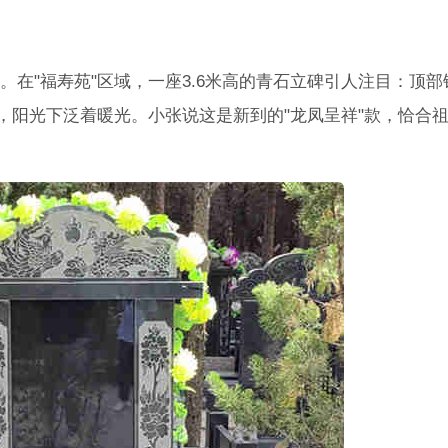
在"福寿苑"区域，一座3.6米高的青石立碑引人注目：顶部
，阳光下泛着暖光。小张说这是新到的"龙凤呈祥"款，恰合