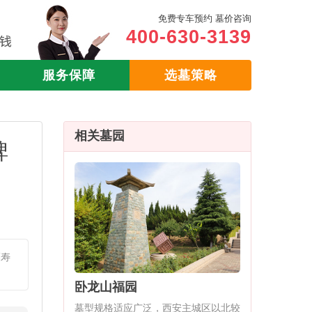
免费专车预约 墓价咨询
400-630-3139
服务保障
选墓策略
相关墓园
碑
福寿
卧龙山福园
墓型规格适应广泛，西安主城区以北较