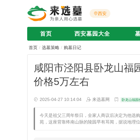
西安
首页
西安墓园大全
首页
选墓策略
购墓日记
咸阳市泾阳县卧龙山福
价格5万左右
2025-04-27 10:14:04
来选墓网
卧龙山福园
今天是祖父三周年祭日，全家人商议后决定为他选
苑，这座背靠终南山脉的陵园早有耳闻，据说地理