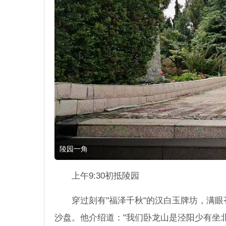
陵园一角
上午9:30初抵陵园
穿过刻有"福泽千秋"的汉白玉牌坊，满
沙盘。他介绍道："我们卧龙山是泾阳少有坐