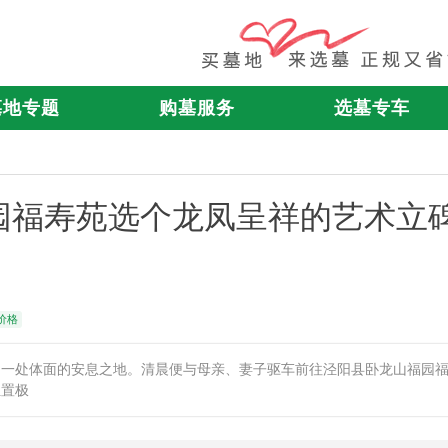
墓地专题
购墓服务
选墓专车
园福寿苑选个龙凤呈祥的艺术立
价格
购一处体面的安息之地。清晨便与母亲、妻子驱车前往泾阳县卧龙山福园
位置极