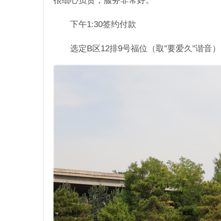
很细心负责，服务非常好。
下午1:30签约付款
选定B区12排9号福位（取"要爱久"谐音