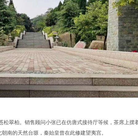
眼苍松翠柏。销售顾问小张已在仿唐式接待厅等候，茶席上摆
北朝南的天然台塬，秦始皇曾在此修建望夷宫。