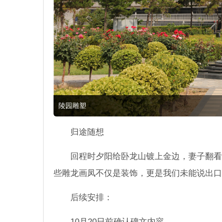
陵园雕塑
归途随想
回程时夕阳给卧龙山镀上金边，妻子翻看
些雕龙画凤不仅是装饰，更是我们未能说出口
后续安排：
10月20日前确认碑文内容