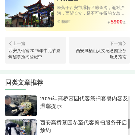
座落于西安市灞桥区鲸鱼沟，遥对浐
河，西望长安，是不可多得的安息福
地
5900
灞桥区
西安高桥墓园端午节遇上父亲节：预
西安八仙宫2025年中元节祭
西安凤栖山人文纪念园业务
炼醮事预约登记中
服务指南
约代客祭扫,让爱准时抵达
西安灞桥区清明节文明祭祀倡议书
（附加 西安墓园名称+地址 ）
同类文章推荐
2026年高桥墓园代客祭扫套餐内容及
温馨提示
西安高桥墓园冬至代客祭扫服务开启
预约