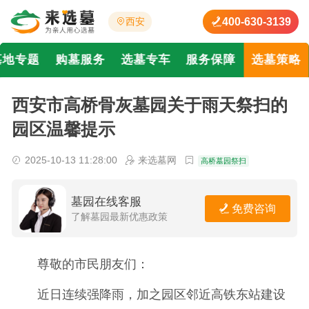
400-630-3139
西安
墓地专题
购墓服务
选墓专车
服务保障
选墓策略
西安市高桥骨灰墓园关于雨天祭扫的
园区温馨提示
2025-10-13 11:28:00
来选墓网
高桥墓园祭扫
墓园在线客服
免费咨询
了解墓园最新优惠政策
尊敬的市民朋友们：
近日连续强降雨，加之园区邻近高铁东站建设