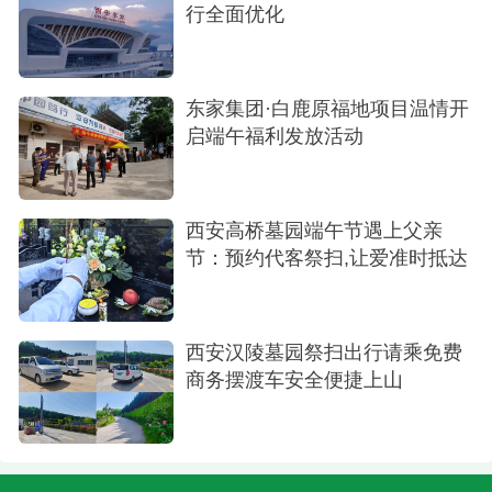
行全面优化
东家集团·白鹿原福地项目温情开
启端午福利发放活动
西安高桥墓园端午节遇上父亲
节：预约代客祭扫,让爱准时抵达
西安汉陵墓园祭扫出行请乘免费
商务摆渡车安全便捷上山