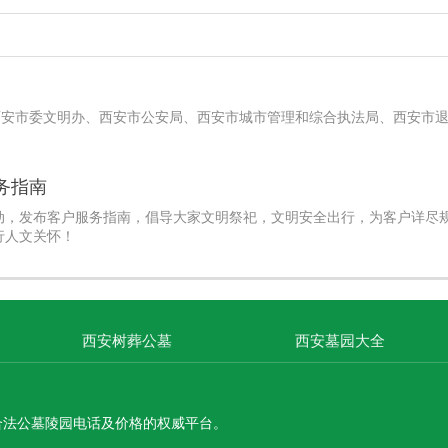
，是国家级八纵八横高铁枢纽、西北特大型公铁联运综合枢纽、西安“米”
西安市委文明办、西安市公安局、西安市城市管理和综合执法局、西安市
务指南
动，发布客户服务指南，倡导大家文明祭祀，文明安全出行，为客户详尽
行人文关怀！
西安树葬公墓
西安墓园大全
合法公墓陵园电话及价格的权威平台。