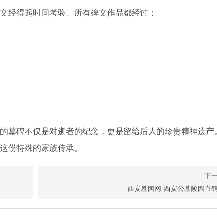
文经得起时间考验。所有碑文作品都经过：
的墓碑不仅是对逝者的纪念，更是留给后人的珍贵精神遗产
这份特殊的家族传承。
性公墓（骨灰堂）即将面向市民开放销售
彻新修订《殡葬管理条例》精神，坚持以公益性、普惠性、均等化为发展
西安墓园网-西安公墓陵园直
园客户出行全面优化