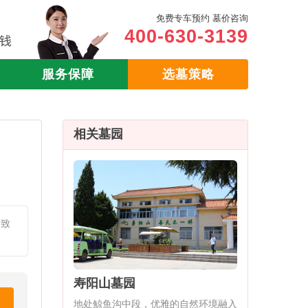
免费专车预约 墓价咨询
400-630-3139
服务保障
选墓策略
相关墓园
细致
寿阳山墓园
地处鲸鱼沟中段，优雅的自然环境融入