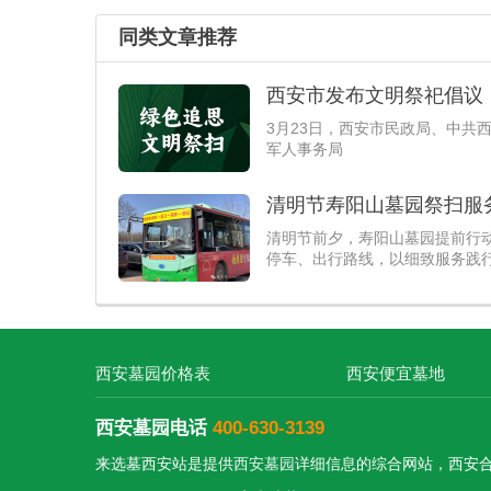
西安东站已于6月底正式开通运营
同类文章推荐
高铁网收官节点
西安市发布文明祭祀倡议
3月23日，西安市民政局、中共
军人事务局
清明节寿阳山墓园祭扫服
清明节前夕，寿阳山墓园提前行
停车、出行路线，以细致服务践
西安墓园价格表
西安便宜墓地
西安墓园电话
400-630-3139
来选墓西安站是提供
西安墓园
详细信息的综合网站，西安