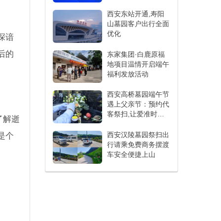
西安东站开通,寿阳
山墓园客户出行全面
优化
深谙
后的
东家集团·白鹿原福
地项目温情开启端午
福利发放活动
西安高桥墓园端午节
遇上父亲节：预约代
客祭扫,让爱准时抵
了解逝
达
西安汉陵墓园祭扫出
是个
行请乘免费商务摆渡
车安全便捷上山