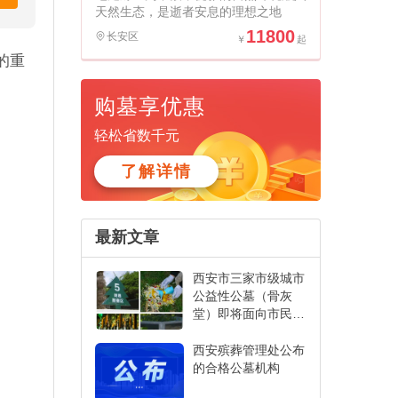
天然生态，是逝者安息的理想之地
11800
长安区
的重
购墓享优惠
轻松省数千元
了解详情
最新文章
西安市三家市级城市
公益性公墓（骨灰
堂）即将面向市民开
放销售
西安殡葬管理处公布
的合格公墓机构