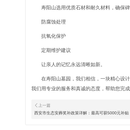
寿阳山选用优质石材和耐久材料，确保碑
防腐蚀处理
抗氧化保护
定期维护建议
让亲人的记忆永远清晰如新。
在寿阳山墓园，我们相信，一块精心设计
我们用专业的服务和真诚的态度，帮助您完成
西安市三家市级城市公益
今年以来，西安市民政局深入贯
向，联合市发改委、市财政局、
西安市生态安葬奖补政策详解：最高可获5000元补贴
西安东站开通,寿阳山墓