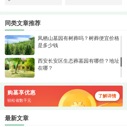
表，其中“凤栖园”和“爱心园”为墓园内的不同园区或
区域。
长安区凤栖山墓园节地3号生态葬价
格是3千元起
同类文章推荐
树葬3,000元凤栖园
在售
福容宫(室内格位)3,800元凤栖园
在售
凤栖山墓园有树葬吗？树葬便宜价格
是多少钱
室内安葬5,800元凤栖园
在售
西安长安区生态葬墓园有哪些？地址
立碑3 41,800元凤栖园
在售
在哪？
立碑1 55,800元凤栖园在售
购墓享优惠
了解详情
轻松省数千元
最新文章