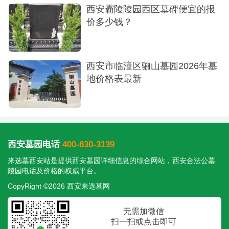
立碑4 68,800元凤栖园在售
西安霸陵陵园西区墓碑便宜的报
价多少钱？
立碑6 78,800元凤栖园在售
立碑7 98,800元凤栖园在售
西安市临潼区骊山墓园2026年墓
爱心园墓碑免费爱心园特定公益项目
地价格表最新
从上述价格表可以看出，凤栖山墓园的产品线
覆盖广泛，为不同预算的家庭提供了丰富选择，以
上价格为参考起价，具体墓位的最终售价会因位
置、石材、面积等因素浮动。建议您在做出决定
西安墓园电话
400-630-3139
前，亲临凤栖山墓园销售中心进行实地考察，获取
来选墓西安站是提供
西安墓园
详细信息的综合网站，西安合法公墓
陵园电话及价格的权威平台。
最完整的价目表与园区规划图。
CopyRight ©2026 西安来选墓网
无需加微信
扫一扫或点击即可