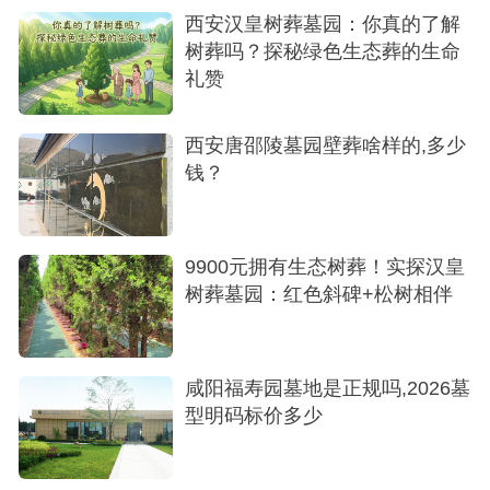
西安汉皇树葬墓园：你真的了解
树葬吗？探秘绿色生态葬的生命
礼赞
西安唐邵陵墓园壁葬啥样的,多少
钱？
9900元拥有生态树葬！实探汉皇
树葬墓园：红色斜碑+松树相伴
艺术立碑
立碑2 55,800元凤栖园在售
咸阳福寿园墓地是正规吗,2026墓
立碑5 60,800元凤栖园在售
型明码标价多少
立碑9 63,800元凤栖园在售