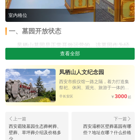
室内格位
一、墓园开放状态
凤栖山墓园是正常开放运营的。该墓园作为经
查看全部
政府批准的合法经营性公墓，持续为市民提供墓位
销售、安葬服务和日常祭扫等各项业务。无论您是
凤栖山人文纪念园
计划前往选购墓地，还是进行祭扫，墓园均正常接
西安市殡仪馆一路之隔，着力打造集
待。
祭祀、休闲、观光、旅游于一体的人
文纪念园
3000
长安区
二、最新墓地价位参考
凤栖山墓园提供了多样化的墓型以满足不同家
庭的需求，从生态节地葬到传统立碑，价格梯度清
西安霸陵墓园生态葬树葬、
西安灞桥区壁葬墓园有哪
2026年西安凤栖山人文纪念园墓型图
晰。以下是根据近期数据整理的主打墓型参考价格
壁葬、草坪葬介绍及价格多
些？地址在哪？什么价格
少
片及价格参考