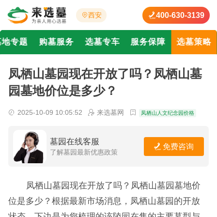
400-630-3139
西安
墓地专题
购墓服务
选墓专车
服务保障
选墓策略
凤栖山墓园现在开放了吗？凤栖山墓
园墓地价位是多少？
2025-10-09 10:05:52
来选墓网
凤栖山人文纪念园价格
墓园在线客服
免费咨询
了解墓园最新优惠政策
凤栖山墓园现在开放了吗？凤栖山墓园墓地价
位是多少？根据最新市场消息，凤栖山墓园的开放
状态，下边是为您梳理的该陵园在售的主要墓型与