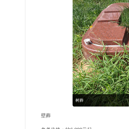
树葬
壁葬