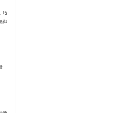
，结
抵御
做
绿地