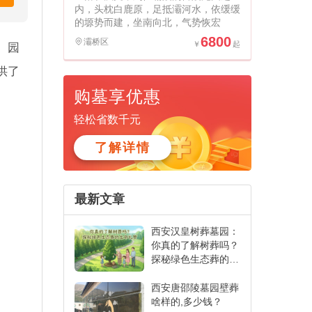
内，头枕白鹿原，足抵灞河水，依缓缓
的塬势而建，坐南向北，气势恢宏
6800
灞桥区
。园
供了
购墓享优惠
轻松省数千元
了解详情
最新文章
西安汉皇树葬墓园：
你真的了解树葬吗？
探秘绿色生态葬的生
命礼赞
西安唐邵陵墓园壁葬
啥样的,多少钱？