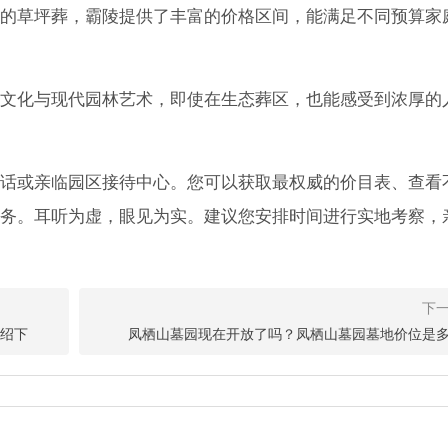
的草坪葬，霸陵提供了丰富的价格区间，能满足不同预算家
文化与现代园林艺术，即使在生态葬区，也能感受到浓厚的
话或亲临园区接待中心。您可以获取最权威的价目表、查看
务。耳听为虚，眼见为实。建议您安排时间进行实地考察，
宜的报价多少钱？
价多少钱？位于西安东郊白鹿原的霸陵墓园新区，提供包括树葬、壁葬、
种安葬方式。
介绍下
凤栖山墓园现在开放了吗？凤栖山墓园墓地价位是
多少钱,2025年价格区间参考
陵园之一，其艺术立碑以其庄重的设计和完善的服务备受关注。那么西安霸
间？