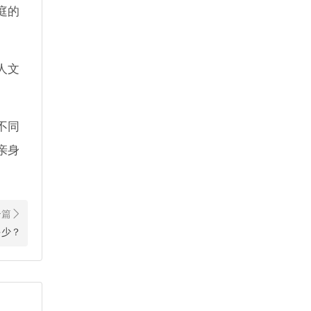
庭的
人文
不同
亲身
草坪
多少？
陵陵