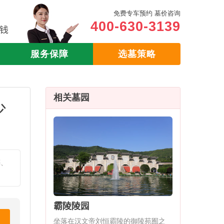
免费专车预约 墓价咨询
400-630-3139
服务保障
选墓策略
相关墓园
少
葬、
霸陵陵园
坐落在汉文帝刘恒霸陵的御陵苑囿之