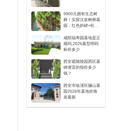
9900元拥有生态树
葬！实探汉皇树葬墓
园：红色斜碑+松树
相伴
咸阳福寿园墓地是正
规吗,2026墓型明码
标价多少
西安霸陵陵园西区墓
碑便宜的报价多少
钱？
西安市临潼区骊山墓
园2026年墓地价格
表最新