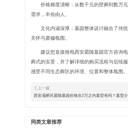
价格梯度清晰：从数千元的壁葬到数万元
需求，丰俭由人。
文化内涵深厚：墓园整体设计融合了传统
关怀与肃穆氛围。
建议您直接致电西安霸陵墓园官方咨询电
葬式的实景，并了解详细的购买流程与后续服
感受不同生态葬区的环境、位置和整体氛围。
西安霸陵陵园西区墓碑便
西安霸陵陵园西区墓碑便宜的报
葬、台塬葬及传统立碑在内的多
西安灞桥区霸陵墓园价格在2万之内墓型有吗？墓型
西安霸陵陵园艺术立碑起步
​西安霸陵陵园作为当地知名的
同类文章推荐
园艺术立碑起步多少钱？价格区