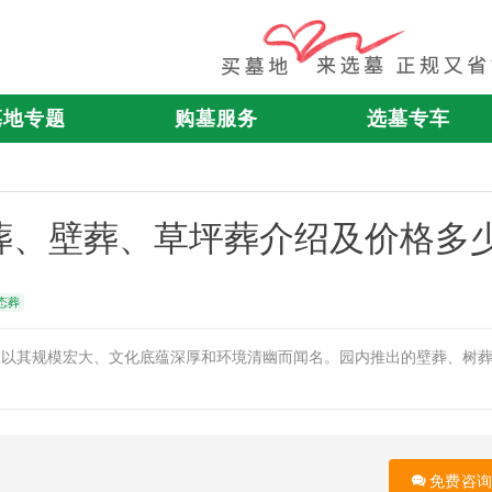
墓地专题
购墓服务
选墓专车
葬、壁葬、草坪葬介绍及价格多
态葬
，以其规模宏大、文化底蕴深厚和环境清幽而闻名。园内推出的壁葬、树
免费咨询