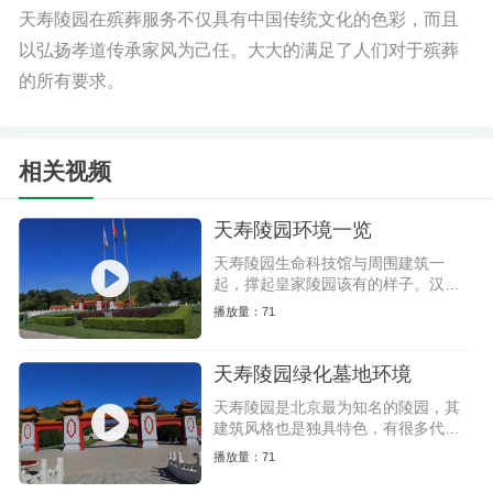
天寿陵园在殡葬服务不仅具有中国传统文化的色彩，而且
以弘扬孝道传承家风为己任。大大的满足了人们对于殡葬
的所有要求。
相关视频
天寿陵园环境一览
天寿陵园生命科技馆与周围建筑一
起，撑起皇家陵园该有的样子。汉白
玉的台阶，红墙，琉璃瓦，如同紫禁
播放量：71
城、天坛一样的风格，让人过目不
忘。
天寿陵园绿化墓地环境
天寿陵园是北京最为知名的陵园，其
建筑风格也是独具特色，有很多代表
性的建筑物。
播放量：71