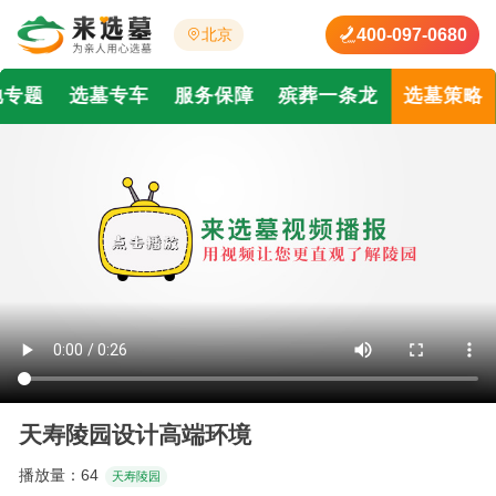
400-097-0680
北京
地专题
选墓专车
服务保障
殡葬一条龙
选墓策略
天寿陵园设计高端环境
播放量：
64
天寿陵园