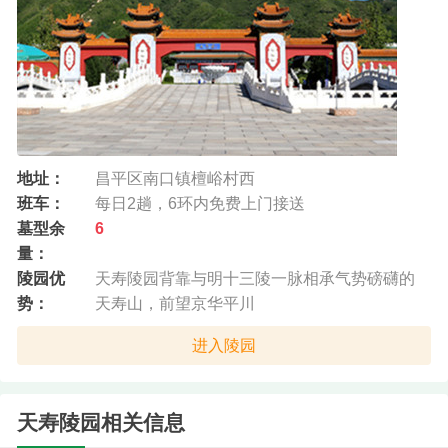
地址：
昌平区南口镇檀峪村西
班车：
每日2趟，6环内免费上门接送
墓型余
6
量：
陵园优
天寿陵园背靠与明十三陵一脉相承气势磅礴的
势：
天寿山，前望京华平川
进入陵园
天寿陵园相关信息