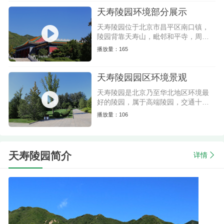
天寿陵园环境部分展示
天寿陵园位于北京市昌平区南口镇，
陵园背靠天寿山，毗邻和平寺，周边
的自然条件和人文条件极其优越。
播放量：165
天寿陵园园区环境景观
天寿陵园是北京乃至华北地区环境最
好的陵园，属于高端陵园，交通十分
便利，园区地势平坦缓坡，扫墓方
播放量：106
便，定位花园式陵园。
天寿陵园简介
详情