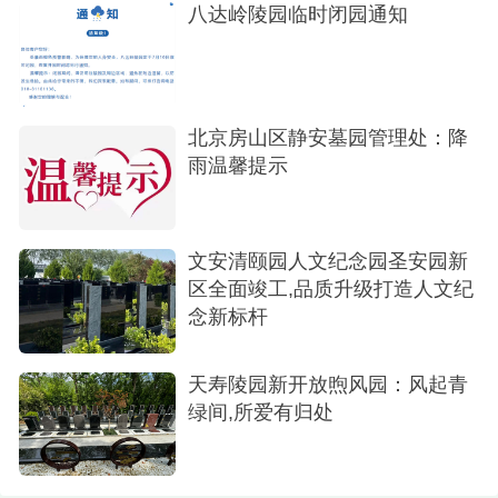
里走。
八达岭陵园临时闭园通知
那扇汉代风格的“三出阙”大门，气派但不张扬，
有种跨越千年的庄重感。门前的神道上，石像生一
字排开：石狮、骆驼、大象、麒麟，还有文臣武
北京房山区静安墓园管理处：降
将。同行的同事小声说：“这规制，像是走进了古代
雨温馨提示
的皇家陵寝，让人不由心生敬意。”
再往里走，视野豁然开朗。一尊巨大的汉白玉
文安清颐园人文纪念园圣安园新
老子像静静地坐在那里，背后是一整面雕刻着《道
区全面竣工,品质升级打造人文纪
念新标杆
德经》的石屏风。阳光洒在白玉上，泛着温润的
光。
天寿陵园新开放煦风园：风起青
“我们希望大家来祭拜亲人时，不止是烧纸、磕
绿间,所爱有归处
头，也能在这里静下心，想想老子说的‘道法自然’，
想想生命的来处和归途。”王总的这句话，让在场的