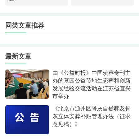
些数字，而是这里的理念：让园区像公园，让墓碑
会说话，让服务有温度，让管理靠得住。这不再是
印象中那个阴沉沉、让人想快步离开的地方。
同类文章推荐
最新文章
由《公益时报》中国殡葬专刊主
办的墓园公益节地生态葬和创新
发展经验交流活动在江苏省宜兴
市举办
陵园环境
《北京市通州区骨灰自然葬及骨
灰立体安葬补贴管理办法（征求
每一处景观，都在讲一个故事
意见稿）》
在王总的带领下，大家从园区正门开始慢慢往