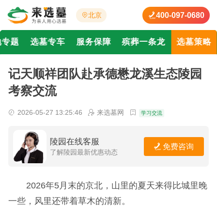
400-097-0680
北京
地专题
选墓专车
服务保障
殡葬一条龙
选墓策略
记天顺祥团队赴承德懋龙溪生态陵园
考察交流
2026-05-27 13:25:46
来选墓网
学习交流
陵园在线客服
免费咨询
了解陵园最新优惠动态
2026年5月末的京北，山里的夏天来得比城里晚
一些，风里还带着草木的清新。