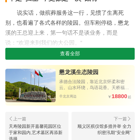
说实话，做殡葬服务这一行，见惯了生离死
别，也看遍了各式各样的陵园。但车刚停稳，懋龙
溪的王总迎上来，第一句话不是谈业务，而是
说：“欢迎来到我们的大公园。”
查看全部
这句话，还真不是客套。
走进园区，第一印象就是开阔。抬眼望去，燕
懋龙溪生态陵园
山山脉连绵起伏，陵园就安静地“长”在山坡上，地势
承德合法陵园，靠近北京怀柔和密
云。山水环绕，鸟语花香。天桥福寿
舒展，有一种“玉带环腰”的天然气场。接待我们的王
地，京北懋龙溪。
18800
北京周边
总介绍说，这里是正经八百的合法经营性公墓，光
一期规划就占了1885亩，2024年才正式开放，一切
都是新的。
天寿陵园新开嘉馨苑园区位
顺义区殡仪馆多措并举 全力
但最打动天顺祥团队这些“老殡葬人”的，不是这
于家和园内,艺术墓区再添新
织密汛期“安全网”
选择