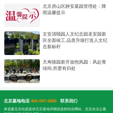
北京房山区静安墓园管理处：降
雨温馨提示
文安清颐园人文纪念园圣安园新
区全面竣工,品质升级打造人文纪
念新标杆
天寿陵园新开放煦风园：风起青
绿间,所爱有归处
北京墓地电话
400-097-0680
联系我们
来选墓北京站是提供
北京墓地
详细信息的综合网站，北京合法公墓