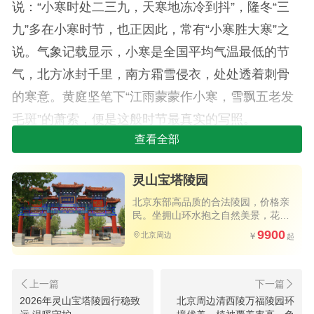
说：“小寒时处二三九，天寒地冻冷到抖”，隆冬“三
九”多在小寒时节，也正因此，常有“小寒胜大寒”之
说。气象记载显示，小寒是全国平均气温最低的节
气，北方冰封千里，南方霜雪侵衣，处处透着刺骨
的寒意。黄庭坚笔下“江雨蒙蒙作小寒，雪飘五老发
毛斑”的萧索，便是这般时节最真实的写照。
查看全部
然而寒至极处，阳气已在悄然萌动。小寒三
候，暗藏生机：雁北乡，鹊始巢，雉始雊——生命
灵山宝塔陵园
的迁徙、筑巢与鸣叫，都在寂静的冬日里轻声宣
北京东部高品质的合法陵园，价格亲
告：暖意从未远离。而自小寒起始的花信风，梅
民。坐拥山环水抱之自然美景，花园
式环境三季花开不败，四季绿意盎
9900
北京周边
花、山茶、水仙依次绽放，更是冬日里最温柔的信
然，高速直达。
使，预告着春的归来。
小寒虽寒，却蕴藏向暖的密码。这份寒，是对
2026年灵山宝塔陵园行稳致
北京周边清西陵万福陵园环
万物的淬炼，如同梅花必经霜雪，方能绽放清芬；