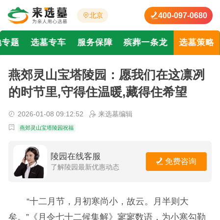
400-097-0680
北京
地专题
选墓专车
服务保障
殡葬一条龙
选墓策略
燕郊灵山宝塔陵园：愿我们在这凛冽
的时节里,守得住温暖,藏得住希望
2026-01-08 09:12:52
来选墓编辑
燕郊灵山宝塔陵园祝福
陵园在线客服
免费咨询
了解陵园最新优惠动态
“十二月节，月初寒尚小，故云。月半则大
矣。”《月令七十二候集解》寥寥数语，为小寒勾勒