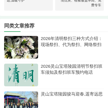
远,温暖守护
境优美、植被覆盖率高、免
费专车
这份寒，也映衬着人间的温暖——一餐一饭的热
气、迎春纳福的年俗，都是对岁月最深情的珍重。
同类文章推荐
在燕郊灵山宝塔陵园，我们深知，最凛冽的时
节，最需守护心中的温暖与希望。我们以静默的陪
2026年清明祭扫三种方式介绍：
伴、庄重的仪式、悉心的照料，让每一段往事得以
现场祭扫、代为祭扫、网络祭扫
安宁栖息，每一份思念皆有枝可依。寒极则暖生，
冬深则春近。愿你我在这小寒时节，守得住生命之
暖，藏得住岁月之光，让所有牵挂，皆得安顿，静
2026灵山宝塔陵园清明节祭扫班
待春来，万物焕新。
车须知及祭扫班车预约电话
灵山宝塔陵园骏马迎春,遥寄远思