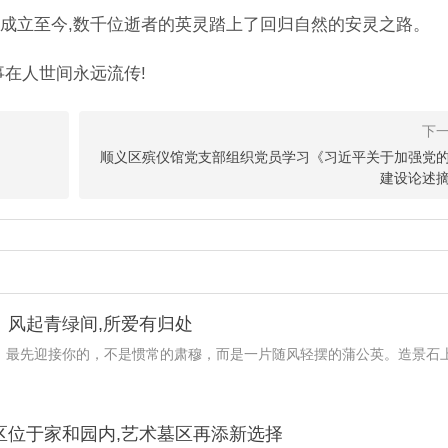
成立至今,数千位逝者的英灵踏上了回归自然的安灵之路。
事在人世间永远流传!
顺义区殡仪馆党支部组织党员学习《习近平关于加强党
建设论述
：风起青绿间,所爱有归处
园，最先迎接你的，不是惯常的肃穆，而是一片随风轻摆的蒲公英。造景石
。
区位于家和园内,艺术墓区再添新选择