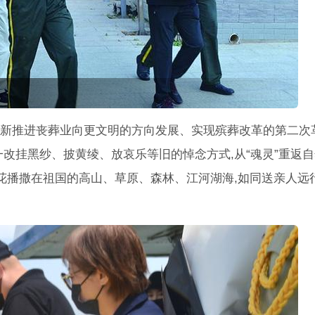
新推进丧葬业向更文明的方向发展、实现殡葬改革的第二次革
改挂黑纱、披黄绫、放哀乐等旧的悼念方式,从“魂灵”重返
鲜花播撒在祖国的高山、草原、森林、江河湖海,如同送亲人远