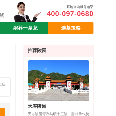
墓地咨询服务电话
400-097-0680
殡葬一条龙
选墓策略
推荐陵园
的服
天寿陵园
天寿陵园背靠与明十三陵一脉相承气势