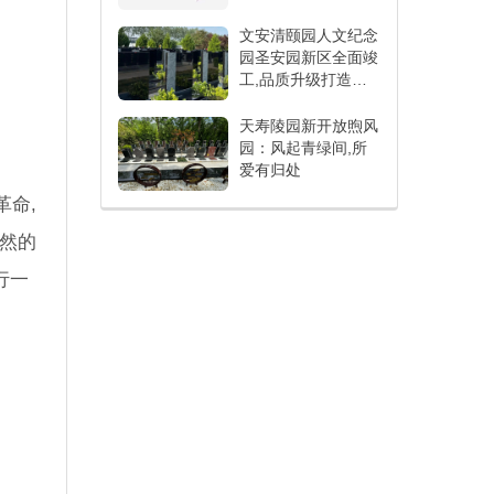
文安清颐园人文纪念
园圣安园新区全面竣
工,品质升级打造人
文纪念新标杆
天寿陵园新开放煦风
园：风起青绿间,所
爱有归处
命,
自然的
行一