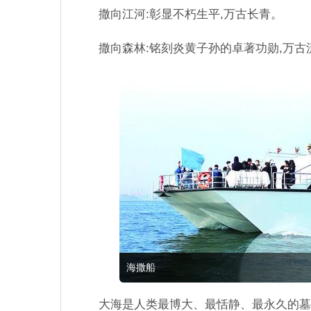
撒向江河:彰显不朽生平,万古长青。
撒向森林:铭刻炎黄子孙的卓著功勋,万古
海撒船
大海是人类最博大、最恬静、最永久的墓