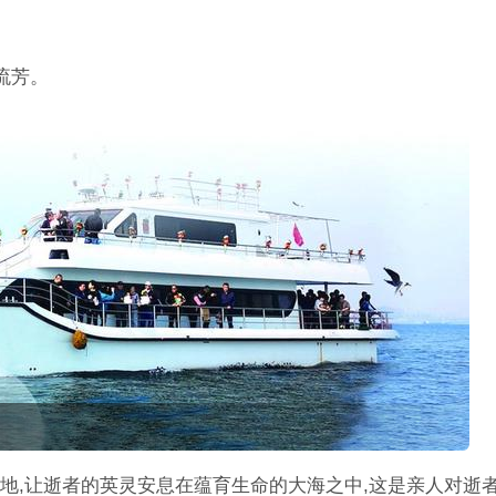
流芳。
地,让逝者的英灵安息在蕴育生命的大海之中,这是亲人对逝