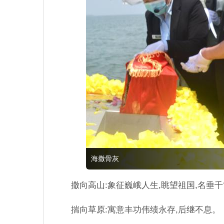
海撒骨灰
撒向高山:象征巍峨人生,眺望祖国,名垂
揣向草原:寓意丰功伟绩永存,后继不息。