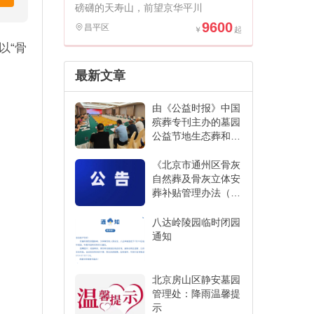
磅礴的天寿山，前望京华平川
9600
昌平区
以“骨
最新文章
由《公益时报》中国
殡葬专刊主办的墓园
公益节地生态葬和创
新发展经验交流活动
在江苏省宜兴市举办
《北京市通州区骨灰
自然葬及骨灰立体安
葬补贴管理办法（征
求意见稿）》
八达岭陵园临时闭园
通知
北京房山区静安墓园
管理处：降雨温馨提
示