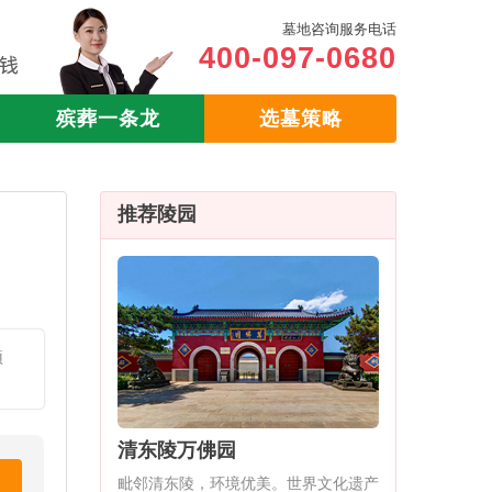
墓地咨询服务电话
400-097-0680
殡葬一条龙
选墓策略
推荐陵园
预
清东陵万佛园
毗邻清东陵，环境优美。世界文化遗产