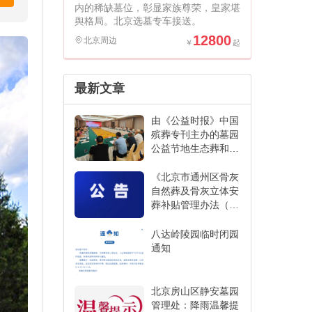
内的稀缺墓位，彰显家族尊荣，皇家堪
舆格局。北京选墓专车接送。
12800
北京周边
最新文章
由《公益时报》中国
殡葬专刊主办的墓园
公益节地生态葬和创
新发展经验交流活动
在江苏省宜兴市举办
《北京市通州区骨灰
自然葬及骨灰立体安
葬补贴管理办法（征
求意见稿）》
八达岭陵园临时闭园
通知
北京房山区静安墓园
管理处：降雨温馨提