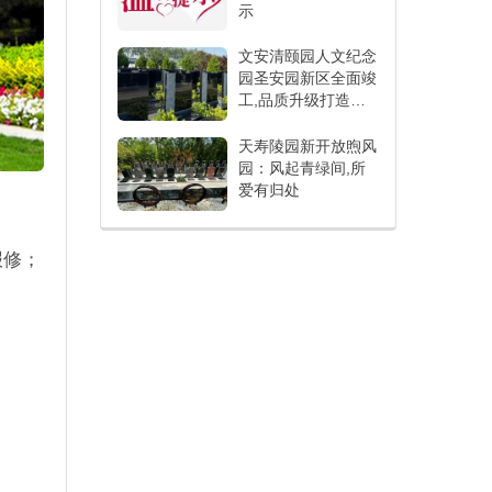
示
文安清颐园人文纪念
园圣安园新区全面竣
工,品质升级打造人
文纪念新标杆
天寿陵园新开放煦风
园：风起青绿间,所
爱有归处
报修；