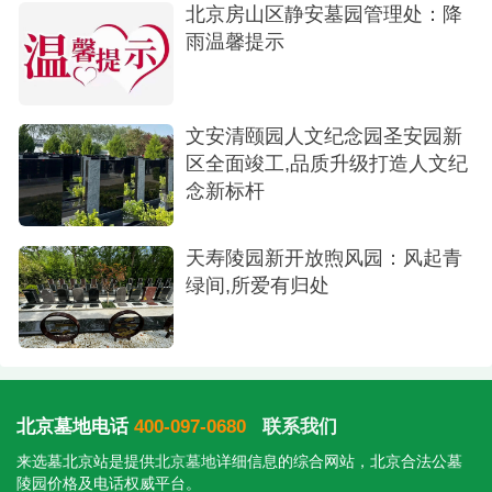
北京房山区静安墓园管理处：降
雨温馨提示
文安清颐园人文纪念园圣安园新
区全面竣工,品质升级打造人文纪
念新标杆
天寿陵园新开放煦风园：风起青
绿间,所爱有归处
北京墓地电话
400-097-0680
联系我们
来选墓北京站是提供
北京墓地
详细信息的综合网站，北京合法公墓
陵园价格及电话权威平台。