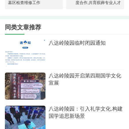
提供全方位、一站式的服务体验。此外，陵园还注
墓区检查维修工作
度合作,共育殡葬专业人才
重墓地的日常维护与保养，每天都有专人擦拭墓
碑，确保墓地的整洁与美观。
同类文章推荐
值得一提的是，八达岭陵园不仅以其优美的自
然环境和高品质的服务著称，更以其深厚的文化底
八达岭陵园临时闭园通知
蕴和丰富的历史内涵赢得了广泛赞誉。在这里，逝
者可以得到最妥善的安置与最高的尊重，生者则可
以寄托哀思、缅怀过去，并在未来的日子里找到心
八达岭陵园开启第四期国学文化
灵的慰藉与力量。
宣展
八达岭陵园提供的安葬形式也多种多样，包括
壁葬、卧碑、立碑、生态葬、家庭生态葬以及自选
八达岭陵园：引入礼学文化,构建
地等，满足不同家庭的需求。陵园还提供管家式管
国学追思新场景
理服务，包括免费的骨灰寄存和墓碑清洁擦拭，每
月还会拍摄墓碑近景照片，通过微信发送给家属，