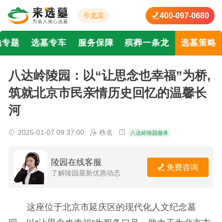
400-097-0680
北京
地专题
选墓专车
服务保障
殡葬一条龙
选墓策略
八达岭陵园：以“让思念也幸福”为桥,
筑就北京市民亲情历史回忆的温馨长
河
2025-01-07 09:37:00
秩名
八达岭陵园服务
陵园在线客服
免费咨询
了解陵园最新优惠动态
这座位于北京市延庆区的现代化人文纪念墓