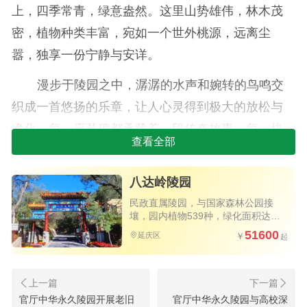
上，四季常青，绿意盎然。这里山势雄伟，林木茂
密，植物种类丰富，宛如一个世外桃源，远离尘
嚣，独享一份宁静与安详。
漫步于陵园之中，潺潺的水声和婉转的鸟鸣交
织成一首悠扬的乐章，让人心灵得到极大的放松与
净化。每一座墓碑都承载着一段传奇故事，每一块
查看全部
石碑都镌刻着不朽的功勋与荣誉。这里安葬着众多
社会名流与杰出人物，他们的墓碑不仅是对逝者的
八达岭陵园
一种纪念，更是对后人的一种激励与启迪。
民政直属陵园，与国家森林公园接
壤，园内植物539种，绿化面积达
八达岭陵园深知服务的重要性，因此组建了一
80%以上
51600
延庆区
支专业的管理团队和服务团队，致力于为每一位客
户提供最贴心、最专业的服务。从入园咨询、选购
墓地，到安葬仪式、后期管理等各个环节，陵园都
官厅中华永久陵园开展老旧
官厅中华永久陵园与高校深