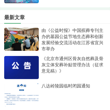
让不能亲自到场的家人也能了解亲人的安息之地。
最新文章
八达岭陵园以其独特的自然环境、深厚的人文
底蕴、卓越的服务品质和合理的价格优势，成为了
由《公益时报》中国殡葬专刊主
众多人士选择安葬的理想之地。在这里，逝者可以
办的墓园公益节地生态葬和创新
得到最妥善的安置，让家族的记忆得以传承与延
发展经验交流活动在江苏省宜兴
市举办
续；生者则可以感受到一份尊贵与荣耀，找到一份
宁静与安详。
《北京市通州区骨灰自然葬及骨
灰立体安葬补贴管理办法（征求
未来，八达岭陵园将继续以“让思念也幸福”为服
意见稿）》
务宗旨，不断提升服务质量，完善服务设施，努力
为北京市民提供更加优质、更加贴心的殡葬服务。
八达岭陵园临时闭园通知
同时，陵园也将积极探索新的发展模式，推动殡葬
行业的创新与升级，为行业的可持续发展贡献自己
的力量。