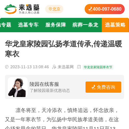
400-097-0680
北京
地专题
选墓专车
服务保障
殡葬一条龙
选墓策略
华龙皇家陵园弘扬孝道传承,传递温暖
寒衣
2023-11-13 13:08:46
来选墓网
华龙皇家陵园寒衣节
陵园在线客服
免费咨询
了解陵园最新优惠动态
凛冬将至，天冷添衣，慎终追远，怀念故亲，
又是一年寒衣节，为弘扬中华民族孝道美德，在这
个抒发思念的节日，华龙皇家陵园11月11日至13