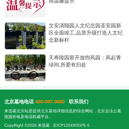
雨温馨提示
文安清颐园人文纪念园圣安园新
区全面竣工,品质升级打造人文纪
念新标杆
天寿陵园新开放煦风园：风起青
绿间,所爱有归处
北京墓地电话
400-097-0680
联系我们
来选墓北京站是提供
北京墓地
详细信息的综合网站，北京合法公墓
陵园价格及电话权威平台。
CopyRight ©2026 来选墓
京ICP12049059号-5