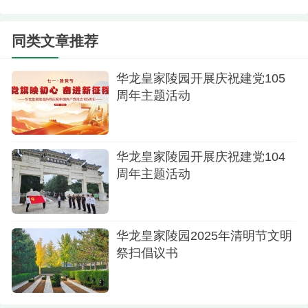
业务培训，提升细节与关怀的标准。二是丰富安葬
礼仪服务项目，用文化诠释生命的美丽，用服务感
同类文章推荐
动生命的永恒，用仪式呵护亲情的温度。三是加强
华龙皇家陵园开展庆祝建党105
文化宣传建设，以孝道为中心浓厚节日氛围。四是
周年主题活动
代客祭扫，无惧时空，遥寄思念。五是为客户准备
观光车、热水、轮椅、急救箱等，想客户之所想、
急客户之所需。
华龙皇家陵园开展庆祝建党104
周年主题活动
三、倡导新风，安全有序
寒衣节天未亮，华龙人严阵以待，以饱满的热
情接待客户。文明祭扫，深入人心，通过园区广
华龙皇家陵园2025年清明节文明
播，宣传引导客户少烧纸、不烧纸，为客户准备鲜
祭扫倡议书
花，倡导用鲜花祭奠创造安全、低碳、文明、环保
的祭扫形式；车辆指引，顺畅有序，协调交警外围