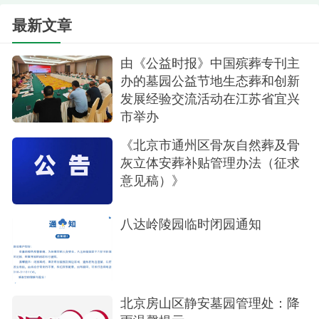
主干道疏导交通，园内员工定点执勤，指挥车辆有
最新文章
序停放；墓区防火，突出细节，提前清理防火隔离
带、布设消防水龙带、放置消防水桶、悬挂防火条
由《公益时报》中国殡葬专刊主
幅、加强消防演练、消防车随时待命，防火岗位定
办的墓园公益节地生态葬和创新
发展经验交流活动在江苏省宜兴
人定责，确保安全无死角。
市举办
细节决定成败，点滴造就辉煌，全体华龙人用
《北京市通州区骨灰自然葬及骨
匠心暖心铸就温情服务，高效保障了寒衣节祭扫活
灰立体安葬补贴管理办法（征求
动安全有序。
意见稿）》
八达岭陵园临时闭园通知
北京房山区静安墓园管理处：降