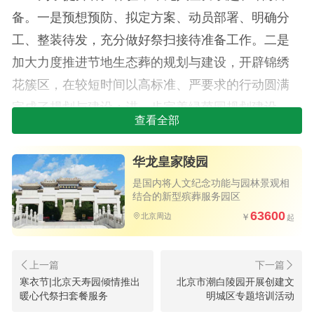
备。一是预想预防、拟定方案、动员部署、明确分
工、整装待发，充分做好祭扫接待准备工作。二是
加大力度推进节地生态葬的规划与建设，开辟锦绣
花簇区，在较短时间以高标准、严要求的行动圆满
完成了规划与建设；进一步完善绿茵园规划建设，
查看全部
价格亲民，经济实用。三是多措并举优化园区环
境，修剪绿植、布置花坛、坚持每日清扫墓区卫
华龙皇家陵园
生、洁净墓碑。四是合理规划车位，增加车位数
是国内将人文纪念功能与园林景观相
量，设置人行通道，确保人车分离，安全有序。
结合的新型殡葬服务园区
63600
北京周边
二、提升服务，情暖寒衣
华龙人用实际行动践行“敬宾客为朋友、待逝者
如亲人”的服务理念，打造出美丽而温馨的园区，让
寒衣节|北京天寿园倾情推出
北京市潮白陵园开展创建文
暖心代祭扫套餐服务
明城区专题培训活动
每一位客户在这个寒衣节倍感温暖。一是通过加强