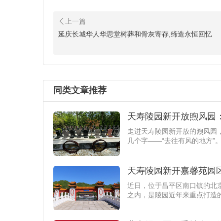
延庆长城华人华思堂树葬和骨灰寄存,缔造永恒回忆
同类文章推荐
天寿陵园新开放煦风园
​走进天寿陵园新开放的煦风
几个字——“去往有风的地方”
天寿陵园新开嘉馨苑园
​近日，位于昌平区南口镇的
之内，是陵园近年来重点打造