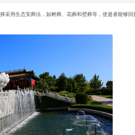
择采用生态安葬法，如树葬、花葬和壁葬等，使逝者能够回