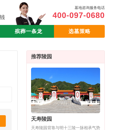
墓地咨询服务电话
400-097-0680
殡葬一条龙
选墓策略
推荐陵园
天寿陵园
天寿陵园背靠与明十三陵一脉相承气势