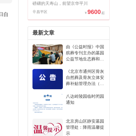
磅礴的天寿山，前望京华平川
9600
昌平区
归自
最新文章
由《公益时报》中国
殡葬专刊主办的墓园
公益节地生态葬和创
新发展经验交流活动
在江苏省宜兴市举办
《北京市通州区骨灰
自然葬及骨灰立体安
葬补贴管理办法（征
求意见稿）》
八达岭陵园临时闭园
通知
北京房山区静安墓园
管理处：降雨温馨提
示