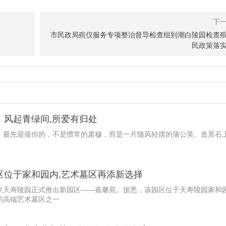
市民政局殡仪服务专项整治督导检查组到潮白陵园检查
民政策落
：风起青绿间,所爱有归处
园，最先迎接你的，不是惯常的肃穆，而是一片随风轻摆的蒲公英。造景石
。
区位于家和园内,艺术墓区再添新选择
北京天寿陵园正式推出新园区——嘉馨苑。据悉，该园区位于天寿陵园家和
的高端艺术墓区之一