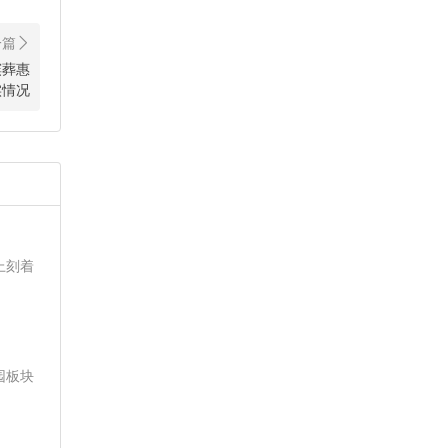
殡葬惠
实情况
上刻着
园板块