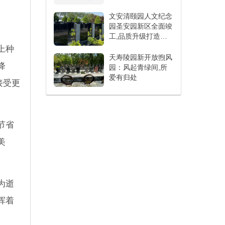
文安清颐园人文纪念
园圣安园新区全面竣
工,品质升级打造人
文纪念新标杆
上种
天寿陵园新开放煦风
降
园：风起青绿间,所
爱有归处
接受更
节省
美
为逝
挥着