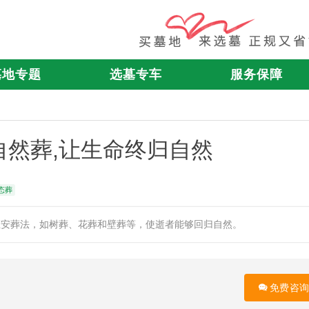
墓地专题
选墓专车
服务保障
然葬,让生命终归自然
态葬
态安葬法，如树葬、花葬和壁葬等，使逝者能够回归自然。
免费咨询