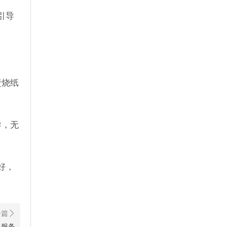
引导
焚烧纸
导，无
好，
民服务