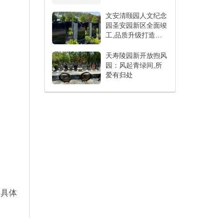
文安清颐园人文纪念
园圣安园新区全面竣
工,品质升级打造人
文纪念新标杆
天寿陵园新开放煦风
园：风起青绿间,所
爱有归处
择具体