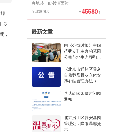
央地带，毗邻清西陵
45580
北京周边
关规
月3
最新文章
驶，
由《公益时报》中国
殡葬专刊主办的墓园
公益节地生态葬和创
新发展经验交流活动
在江苏省宜兴市举办
《北京市通州区骨灰
自然葬及骨灰立体安
葬补贴管理办法（征
求意见稿）》
八达岭陵园临时闭园
通知
北京房山区静安墓园
管理处：降雨温馨提
示