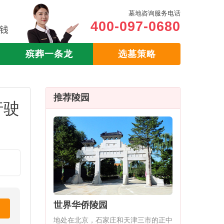
墓地咨询服务电话
400-097-0680
殡葬一条龙
选墓策略
推荐陵园
行驶
世界华侨陵园
地处在北京，石家庄和天津三市的正中