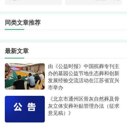
(一)温泉墓园：
1.安定门立交桥西北角-温泉公墓，营业日期：3
同类文章推荐
月27日、28日;4月3日至5日，发车时间：7:00-8:00;
往返票价：25元/人。
(二)太子峪陵园
最新文章
2.长椿街(路口西北角)-太子峪陵园，营业日期：
由《公益时报》中国殡葬专刊主
3月20日、21日;3月29日至4月2日，发车时间：
办的墓园公益节地生态葬和创新
7:00;3月27日、28日;4月3日至5日，发车时间：
发展经验交流活动在江苏省宜兴
6:30-8:00;往返票价：25元/人。
市举办
3.老山(丁字路口西南角)-太子峪陵园，营业日
《北京市通州区骨灰自然葬及骨
灰立体安葬补贴管理办法（征求
期：3月27日、28日;4月3日至5日，发车时间：
意见稿）》
6:30-9:00;3月29日至4月2日、4月10日、11日，发
车时间：8:00;往返票价：25元/人。