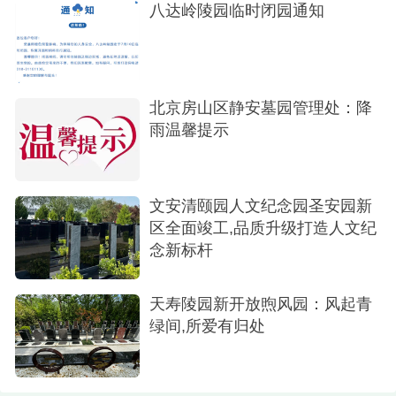
八达岭陵园临时闭园通知
(三)天慈公墓
7.陶然桥西500米-天慈公墓，营业日期：3月27
日、28日;4月3日至5日，发车时间：7:30-8:30;往返
北京房山区静安墓园管理处：降
票价：25元/人。
雨温馨提示
文安清颐园人文纪念园圣安园新
区全面竣工,品质升级打造人文纪
念新标杆
天寿陵园新开放煦风园：风起青
绿间,所爱有归处