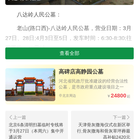
八达岭人民公墓：
老山(路口西)-八达岭人民公墓，营业日期：3月
27日、28日;4月3日至5日，发车时间：6:30-8:30;往
返票价：40元/人。
查看全部
德胜门箭楼-八达岭人民公墓，营业日期：3月
27日、28日;4月3日至5日，发车时间：6:30-8:30;往
高碑店高静园公墓
返票价：40元/人。
河北省民政厅批准建设的经营合法性
公墓，是市政府重点建设项目之一
宣武门教堂东侧-八达岭人民公墓，营业日期：3
24800
北京周边
月27日、28日;4月3日至5日，发车时间：6:30-8:30;
往返票价：40元/人，乘车咨询电话：83531111。
北京6条清明扫墓临时专线将
天津骨灰撒海仪式在新区举
其他三个陵园扫墓临时专线如下：
于3月27日（本周六）集中开
行,骨灰撒海和骨灰草坪葬最
通运营
高补贴2420元