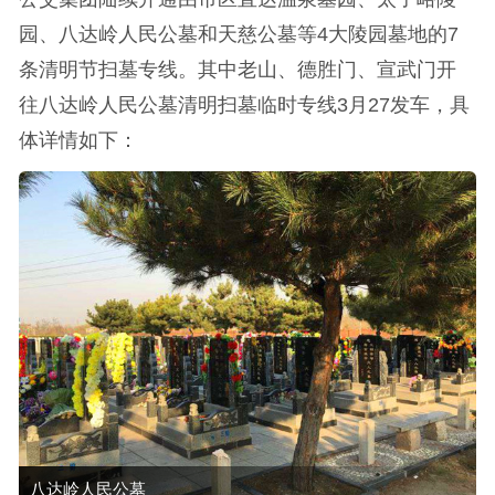
园、八达岭人民公墓和天慈公墓等4大陵园墓地的7
条清明节扫墓专线。其中老山、德胜门、宣武门开
往八达岭人民公墓清明扫墓临时专线3月27发车，具
体详情如下：
八达岭人民公墓