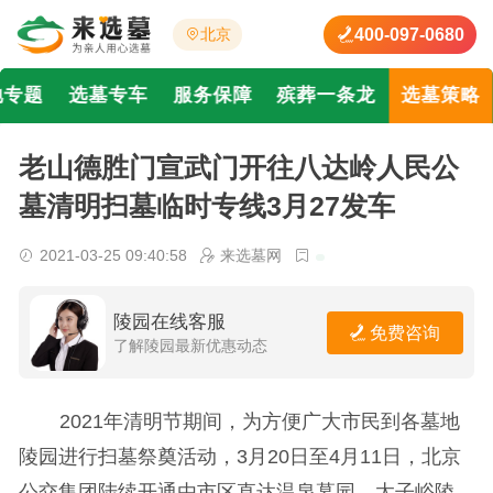
400-097-0680
北京
地专题
选墓专车
服务保障
殡葬一条龙
选墓策略
老山德胜门宣武门开往八达岭人民公
墓清明扫墓临时专线3月27发车
2021-03-25 09:40:58
来选墓网
陵园在线客服
免费咨询
了解陵园最新优惠动态
2021年清明节期间，为方便广大市民到各墓地
陵园进行扫墓祭奠活动，3月20日至4月11日，北京
公交集团陆续开通由市区直达温泉墓园、太子峪陵