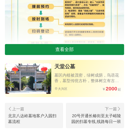
查看全部
2021年祭扫服务
天堂公墓
墓区内植被茂密，绿树成荫，鸟语花
今年清明期间，北京仍将采取祭扫限流措施。
香，墓型传统古朴，整体树立有古典
室外祭扫，按照正常年份70%的人流量进行控制，
园林的之作风
2000
大兴区
室内祭扫按照正常年份人流量的50%进行限流。可
以通过网络或电话方式预约。
北京八达岭墓地客户入园扫
20号开通长椿街至太子峪陵
01 网上预约
墓流程
园的扫墓专线,线路每日一班