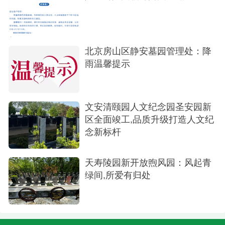
行方式、祭扫日期及时段，市民与同行人按预约时
间，凭手机号码、健康绿码入园祭扫。
北京房山区静安墓园管理处：降
雨温馨提示
文安清颐园人文纪念园圣安园新
区全面竣工,品质升级打造人文纪
念新标杆
天寿陵园新开放煦风园：风起青
绿间,所爱有归处