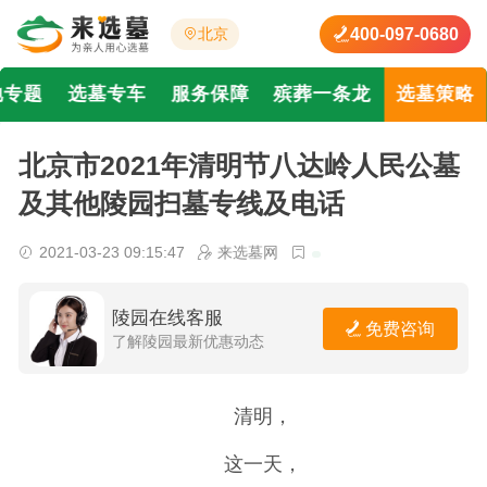
400-097-0680
北京
地专题
选墓专车
服务保障
殡葬一条龙
选墓策略
北京市2021年清明节八达岭人民公墓
及其他陵园扫墓专线及电话
2021-03-23 09:15:47
来选墓网
陵园在线客服
免费咨询
了解陵园最新优惠动态
清明，
这一天，