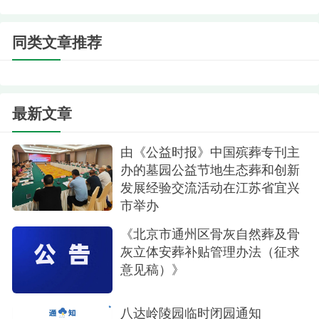
市民可通过关注“北京社会建设和民政”微信公众
号，点击“掌上服务”，进入“北京统一身份认证平
同类文章推荐
台”进行实名制认证，在页面中选择“殡葬服务预
约”，系统将自动跳转至“北京市殡葬服务预约系
统”首页，点击“扫墓预约”，阅读“预约须知”，待阅读
最新文章
完毕后，点击下方“预约”按钮进入预约信息填写页
面。信息提交后，将提示预约成功并自动生成预约
由《公益时报》中国殡葬专刊主
码，待祭扫时出示预约码、健康绿码检验入园。
办的墓园公益节地生态葬和创新
发展经验交流活动在江苏省宜兴
注：市民也可通过“北京通”APP中的“清明祭扫
市举办
预约”栏目预约祭扫服务。
《北京市通州区骨灰自然葬及骨
02 电话预约（电话附后）
灰立体安葬补贴管理办法（征求
意见稿）》
通过殡葬服务机构公布的联系电话进行预约，
如实告知工作人员姓名、手机号码、同行人数、出
八达岭陵园临时闭园通知