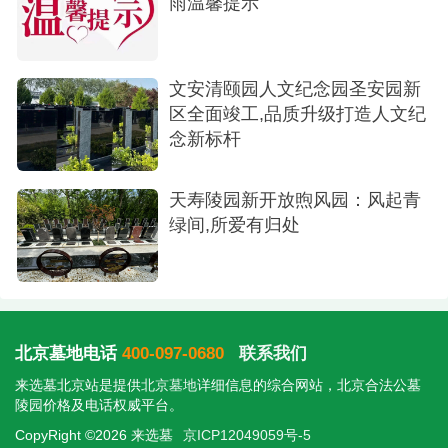
雨温馨提示
文安清颐园人文纪念园圣安园新
区全面竣工,品质升级打造人文纪
念新标杆
天寿陵园新开放煦风园：风起青
绿间,所爱有归处
北京墓地电话
400-097-0680
联系我们
来选墓北京站是提供
北京墓地
详细信息的综合网站，北京合法公墓
陵园价格及电话权威平台。
CopyRight ©2026 来选墓
京ICP12049059号-5