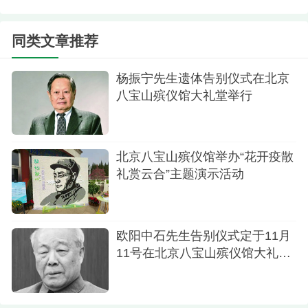
中，每次和沈力老师见面，均可感受其温婉优雅高
贵气质，在轻柔的语言里，流淌着一股爱的暖
同类文章推荐
流。”张泽群回忆起1991年她给中央电视台举办的青
年节目主持人选拔赛颁奖的画面：“从座位上起身，
杨振宁先生遗体告别仪式在北京
八宝山殡仪馆大礼堂举行
到走上台，她展现了中央电视台主持人的气质风
范，那种美昭示并激励了我。”
北京八宝山殡仪馆举办“花开疫散
礼赏云合”主题演示活动
欧阳中石先生告别仪式定于11月
11号在北京八宝山殡仪馆大礼堂
举行