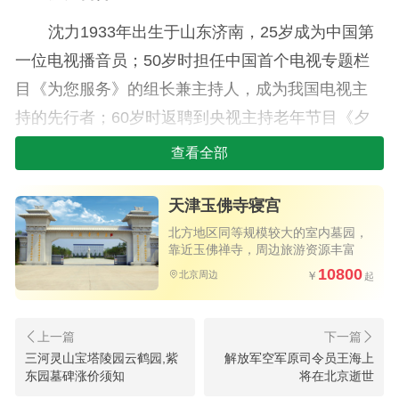
沈力1933年出生于山东济南，25岁成为中国第
一位电视播音员；50岁时担任中国首个电视专题栏
目《为您服务》的组长兼主持人，成为我国电视主
持的先行者；60岁时返聘到央视主持老年节目《夕
阳红》。沈力近年来身患疾病，但一直保持着积极
查看全部
乐观的态度与病魔做斗争。张悦撰文回忆称，沈力
晚年住在不到80平米的家里，心安理得，患病后还
天津玉佛寺寝宫
把钢琴和琴谱赠送给了她。“此刻我坐在老师曾经弹
北方地区同等规模较大的室内墓园，
靠近玉佛禅寺，周边旅游资源丰富
过的钢琴旁，拿着老师翻看过的乐谱，还有老师一
10800
北京周边
笔一画记录下来的乐理知识表，大颗大颗的泪珠涟
涟地滴在了琴键上……”
沈力去世后，曹可凡、张泽群等主持人均在社
三河灵山宝塔陵园云鹤园,紫
解放军空军原司令员王海上
东园墓碑涨价须知
将在北京逝世
交平台或撰文表达了怀念之情。曹可凡写道：“记忆