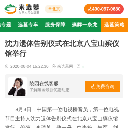
400-097-0680
北京
地专题
选墓专车
服务保障
殡葬一条龙
选墓策略
沈力遗体告别仪式在北京八宝山殡仪
馆举行
2020-08-04 15:22:30
来选墓网
陵园在线客服
免费咨询
了解陵园最新优惠动态
8月3日，中国第一位电视播音员，第一位电视
节目主持人沈力遗体告别仪式在北京八宝山殡仪馆
举行，倪萍、李瑞英、敬一丹、白岩松、朱军、刘